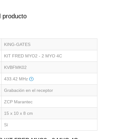
l producto
KING-GATES
KIT FRED MYO2 - 2 MYO 4C
KVBFMK02
433.42 MHz
Grabación en el receptor
ZCP Marantec
15 x 10 x 8 cm
Sí