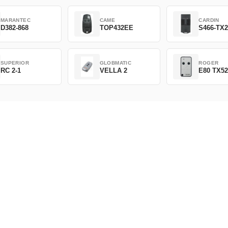
MARANTEC
CAME
CARDIN
D382-868
TOP432EE
S466-TX
SUPERIOR
GLOBMATIC
ROGER
RC 2-1
VELLA 2
E80 TX5