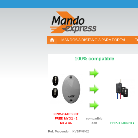
¡Permítenos presentarte nuestras cookies!
MANDOS A DISTANCIA PARA PORTAL
T
100% compatible
KING-GATES KIT
FRED MYO2 - 2
compatible
MYO 4C
con
HR KIT LIBERTY
Ref. Proveedor : KVBFMK02