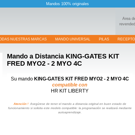
Mandos 100% originales
Area d
revended
ODAS NUESTRAS MARCAS
MANDO UNIVERSAL
PILAS
RECEPT
Mando a Distancia
KING-GATES KIT
FRED MYO2 - 2 MYO 4C
Su mando
KING-GATES KIT FRED MYO2 - 2 MYO 4C
compatible con
HR KIT LIBERTY
Atención !
Asegúrese de tener el mando a distancia original en buen estado de
funcionamiento si solicita este modelo compatible: la programación se realizará mediante
autoaprendizaje.