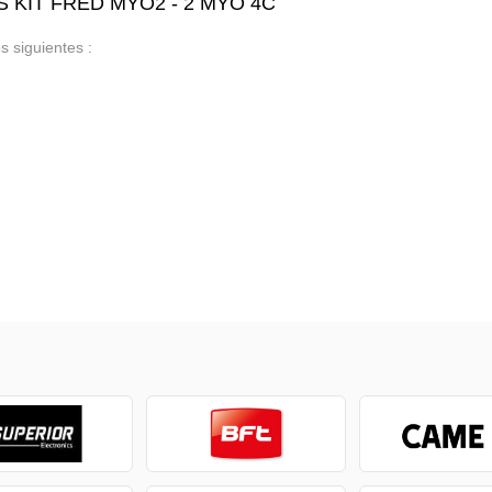
ES KIT FRED MYO2 - 2 MYO 4C
s siguientes :