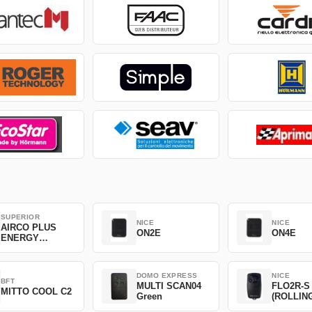
SUPERIOR
NICE
NICE
AIRCO PLUS
ON2E
ON4E
ENERGY
SAVING
DOMO EXPRESS
NICE
BFT
MULTI SCAN04
FLO2R-S
MITTO COOL C2
Green
(ROLLIN
CODE)