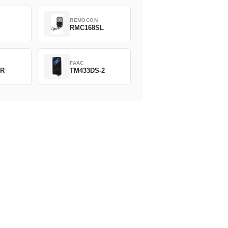
REMOCON
2
RMC168SL
FAAC
2R
TM433DS-2