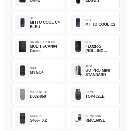
ON4E
EDGE 2
BFT
BFT
MITTO COOL C4
MITTO COOL C2
BLEU
DOMO EXPRESS
NICE
MULTI SCAN04
FLO2R-S
Green
(ROLLING
CODE)
JCM
NICE
GO PRO MINI
MYGO4
STANDARD
MARANTEC
CAME
D382-868
TOP432EE
CARDIN
REMOCON
S466-TX2
RMC168SL