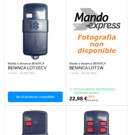
Mando a distancia BENINCA
Mando a distancia BENINCA
BENINCA LOT1ECV
BENINCA LOT1W
1 botón - 40.665 MHz
1 botón - 433.92 MHz
ACTUALMENTE REPONIENDO,
ORDENAR AHORA.
Ver el producto compatible.
-28%
22,98 €
31,99 €