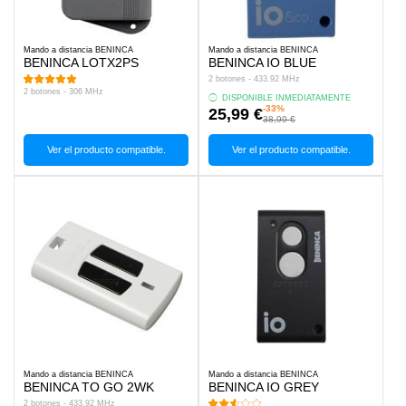
Mando a distancia BENINCA
Mando a distancia BENINCA
BENINCA LOTX2PS
BENINCA IO BLUE
2 botones - 433.92 MHz
2 botones - 306 MHz
DISPONIBLE INMEDIATAMENTE
-33%
25,99 €
38,99 €
Ver el producto compatible.
Ver el producto compatible.
Mando a distancia BENINCA
Mando a distancia BENINCA
BENINCA TO GO 2WK
BENINCA IO GREY
2 botones - 433.92 MHz