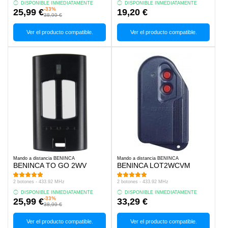
DISPONIBLE INMEDIATAMENTE
DISPONIBLE INMEDIATAMENTE
-33%
25,99 €
19,20 €
38,99 €
Ver el producto compatible.
Ver el producto compatible.
Mando a distancia BENINCA
Mando a distancia BENINCA
BENINCA TO GO 2WV
BENINCA LOT2WCVM
2 botones - 433.92 MHz
2 botones - 433.92 MHz
DISPONIBLE INMEDIATAMENTE
DISPONIBLE INMEDIATAMENTE
-33%
25,99 €
33,29 €
38,99 €
Ver el producto compatible.
Ver el producto compatible.