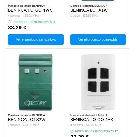
Mando a distancia BENINCA
Mando a distancia BENINCA
BENINCA TO GO 4WK
BENINCA LOTX1W
4 botones - 433.92 MHz
1 botón - 433.92 MHz
DISPONIBLE INMEDIATAMENTE
33,29 €
Ver el producto compatible.
Ver el producto compatible.
Mando a distancia BENINCA
Mando a distancia BENINCA
BENINCA LOTX2W
BENINCA TO GO 4AK
2 botones - 433.92 MHz
4 botones - 433.92 MHz
DISPONIBLE INMEDIATAMENTE
33,29 €