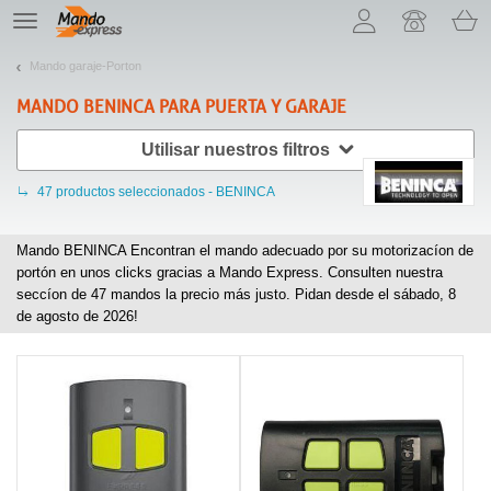
¡Permítenos presentarte nuestras cookies!
TE
navigation
Mando garaje-Porton
MANDO
BENINCA
PARA PUERTA Y GARAJE
Utilisar nuestros filtros
47
productos seleccionados - BENINCA
Mando BENINCA Encontran el mando adecuado por su motorizacíon de
portón en unos clicks gracias a Mando Express. Consulten nuestra
seccíon de
47
mandos la precio más justo. Pidan desde el sábado, 8
de agosto de 2026!