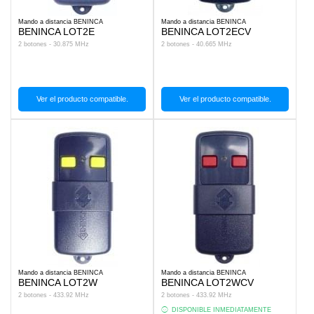
Mando a distancia BENINCA
Mando a distancia BENINCA
BENINCA LOT2E
BENINCA LOT2ECV
2 botones - 30.875 MHz
2 botones - 40.665 MHz
Ver el producto compatible.
Ver el producto compatible.
Mando a distancia BENINCA
Mando a distancia BENINCA
BENINCA LOT2W
BENINCA LOT2WCV
2 botones - 433.92 MHz
2 botones - 433.92 MHz
DISPONIBLE INMEDIATAMENTE