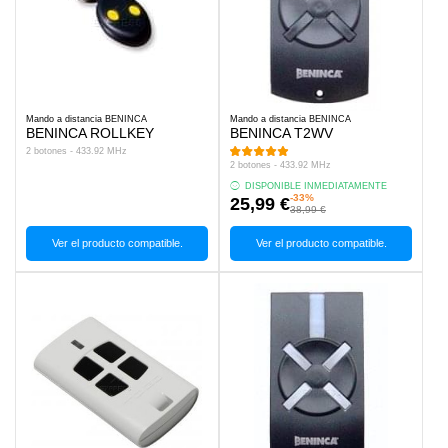
Mando a distancia BENINCA
Mando a distancia BENINCA
BENINCA ROLLKEY
BENINCA T2WV
2 botones - 433.92 MHz
2 botones - 433.92 MHz
DISPONIBLE INMEDIATAMENTE
-33%
25,99 €
38,99 €
Ver el producto compatible.
Ver el producto compatible.