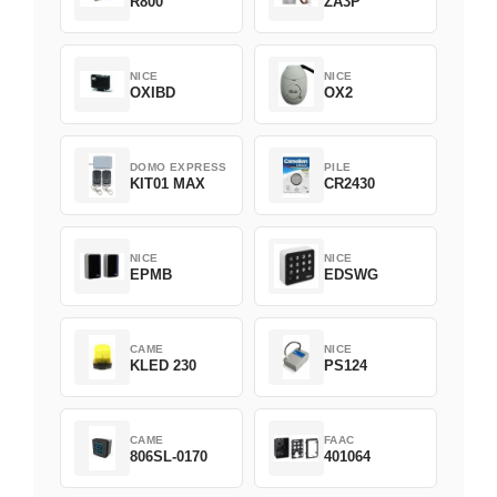
R800
ZA3P
NICE
NICE
OXIBD
OX2
DOMO EXPRESS
PILE
KIT01 MAX
CR2430
NICE
NICE
EPMB
EDSWG
CAME
NICE
KLED 230
PS124
CAME
FAAC
806SL-0170
401064