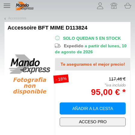
¡Permítenos presentarte nuestras cookies!
TE
navigation
Accessorios
Accessoire
BFT MIME D113824
SOLO QUEDAN 5 EN STOCK
Expedido
a partir del lunes, 10
de agosto de 2026
Te aseguramos el mejor precio!
- 18%
117,46 €
*iva incluido
95,00 € *
AÑADIR A LA CESTA
ACCESO PRO