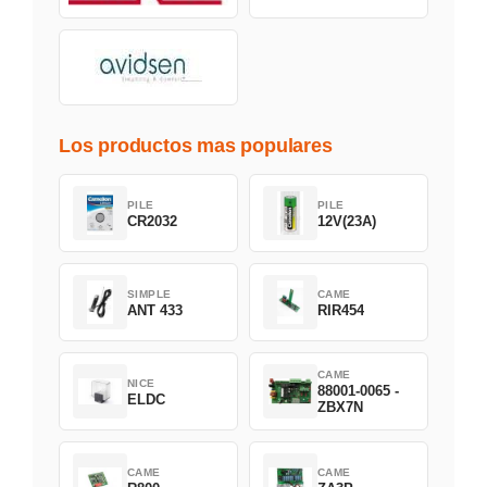
Los productos mas populares
PILE
PILE
CR2032
12V(23A)
SIMPLE
CAME
ANT 433
RIR454
CAME
NICE
88001-0065 -
ELDC
ZBX7N
CAME
CAME