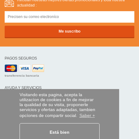
Reciban nuestras mejores ofertas promocíonales y toda nuestra
actualidad :
PAGOS SEGUROS
transferencia bancaria
AYUDA Y SERVICIOS
Visitando esta pagina, acepta la
Localice su envío
utilizacíon de cookies a fin de mejorar
la qualidad de su visita, proponerle
MANDO EXPRESS
servicios y ofertas adaptadas, tambien
opcíones de compartir social.
Saber +
¿Quiénes somos?
Información legal
CGV
Datos personales
Está bien
Acceso profesionales