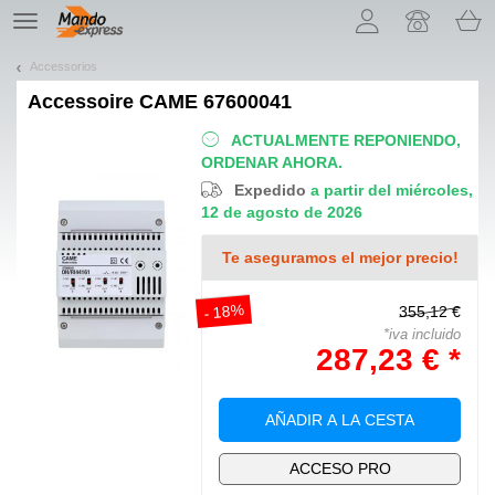
¡Permítenos presentarte nuestras cookies!
TE
navigation
Accessorios
Accessoire
CAME 67600041
ACTUALMENTE REPONIENDO,
ORDENAR AHORA.
Expedido
a partir del miércoles,
12 de agosto de 2026
Te aseguramos el mejor precio!
- 18%
355,12 €
*iva incluido
287,23 € *
AÑADIR A LA CESTA
ACCESO PRO