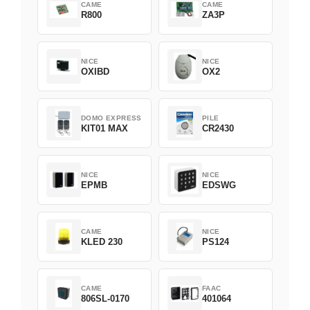
CAME
CAME
R800
ZA3P
NICE
NICE
OXIBD
OX2
DOMO EXPRESS
PILE
KIT01 MAX
CR2430
NICE
NICE
EPMB
EDSWG
CAME
NICE
KLED 230
PS124
CAME
FAAC
806SL-0170
401064