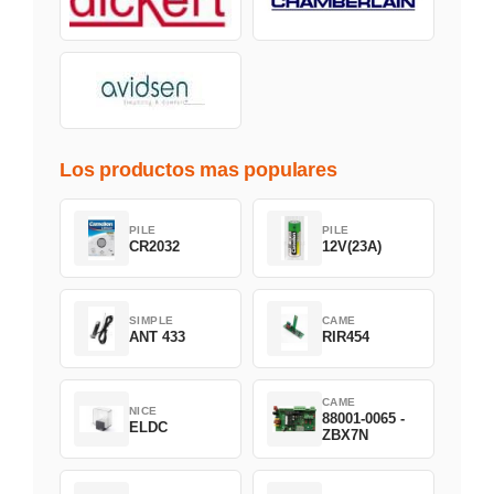
Los productos mas populares
PILE
PILE
CR2032
12V(23A)
SIMPLE
CAME
ANT 433
RIR454
CAME
NICE
88001-0065 -
ELDC
ZBX7N