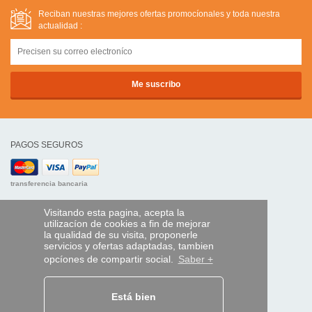
Reciban nuestras mejores ofertas promocíonales y toda nuestra
actualidad :
PAGOS SEGUROS
transferencia bancaria
AYUDA Y SERVICIOS
Visitando esta pagina, acepta la
utilizacíon de cookies a fin de mejorar
Localice su envío
la qualidad de su visita, proponerle
servicios y ofertas adaptadas, tambien
MANDO EXPRESS
opcíones de compartir social.
Saber +
¿Quiénes somos?
Información legal
Está bien
CGV
Datos personales