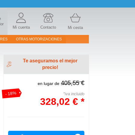
e
or
Mi cuenta
Contacto
Mi cesta
ORES
OTRAS MOTORIZACIONES
Te aseguramos el mejor
precio!
405,55 €
en lugar de
- 18%
*iva incluido
328,02 € *