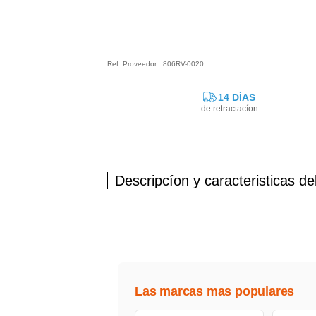
Ref. Proveedor : 806RV-0020
14 DÍAS
de retractacíon
Descripcíon y caracteristicas de
Las marcas mas populares