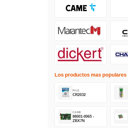
Los productos mas populares
PILE
CR2032
CAME
88001-0065 -
ZBX7N