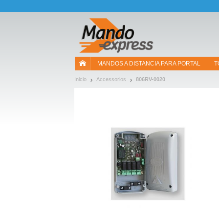
¡Permítenos presentarte nuestras cookies!
MANDOS A DISTANCIA PARA PORTAL
T
Inicio
Accessorios
806RV-0020