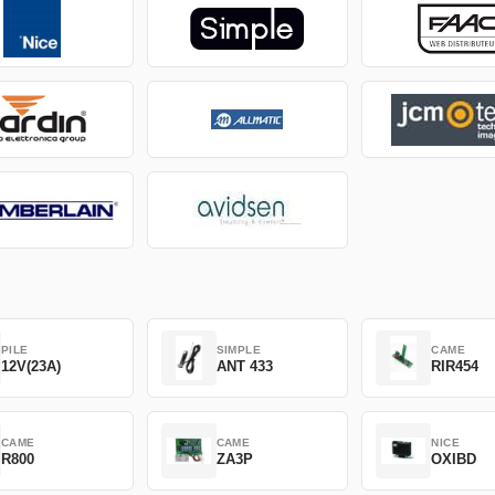
PILE
SIMPLE
CAME
12V(23A)
ANT 433
RIR454
CAME
CAME
NICE
R800
ZA3P
OXIBD