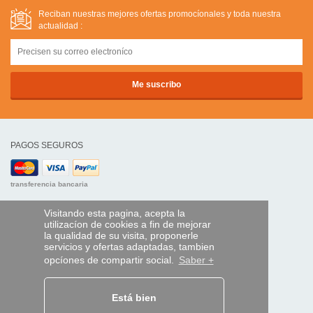
Reciban nuestras mejores ofertas promocíonales y toda nuestra
actualidad :
PAGOS SEGUROS
transferencia bancaria
AYUDA Y SERVICIOS
Visitando esta pagina, acepta la
utilizacíon de cookies a fin de mejorar
Localice su envío
la qualidad de su visita, proponerle
servicios y ofertas adaptadas, tambien
MANDO EXPRESS
opcíones de compartir social.
Saber +
¿Quiénes somos?
Información legal
Está bien
CGV
Datos personales