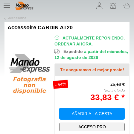
¡Permítenos presentarte nuestras cookies!
TE
navigation
Accessorios
Accessoire
CARDIN AT20
ACTUALMENTE REPONIENDO,
ORDENAR AHORA.
Expedido
a partir del miércoles,
12 de agosto de 2026
Te aseguramos el mejor precio!
- 54%
75,18 €
*iva incluido
33,83 € *
AÑADIR A LA CESTA
ACCESO PRO