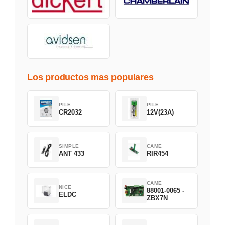
Los productos mas populares
PILE
PILE
CR2032
12V(23A)
SIMPLE
CAME
ANT 433
RIR454
CAME
NICE
88001-0065 -
ELDC
ZBX7N