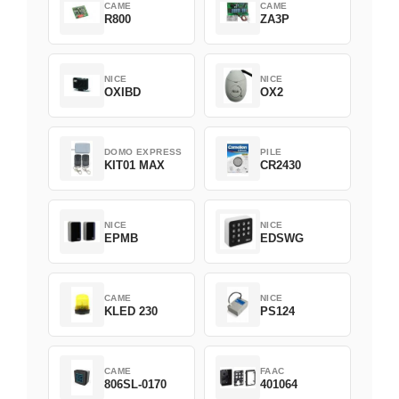
CAME
CAME
R800
ZA3P
NICE
NICE
OXIBD
OX2
DOMO EXPRESS
PILE
KIT01 MAX
CR2430
NICE
NICE
EPMB
EDSWG
CAME
NICE
KLED 230
PS124
CAME
FAAC
806SL-0170
401064