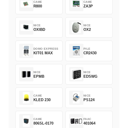
CAME
CAME
R800
ZA3P
NICE
NICE
OXIBD
OX2
DOMO EXPRESS
PILE
KIT01 MAX
CR2430
NICE
NICE
EPMB
EDSWG
CAME
NICE
KLED 230
PS124
CAME
FAAC
806SL-0170
401064