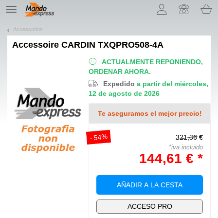
¡Permítenos presentarte nuestras cookies!
TE
navigation
Accessorios
Accessoire
CARDIN TXQPRO508-4A
ACTUALMENTE REPONIENDO,
ORDENAR AHORA.
Expedido
a partir del miércoles,
12 de agosto de 2026
Te aseguramos el mejor precio!
- 54%
321,36 €
*iva incluido
144,61 € *
AÑADIR A LA CESTA
ACCESO PRO