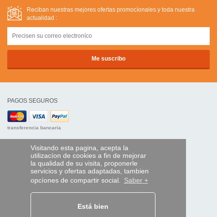
Reciban nuestras mejores ofertas promocíonales y toda nuestra
actualidad :
PAGOS SEGUROS
transferencia bancaria
AYUDA Y SERVICIOS
Visitando esta pagina, acepta la
utilizacíon de cookies a fin de mejorar
Localice su envío
la qualidad de su visita, proponerle
servicios y ofertas adaptadas, tambien
MANDO EXPRESS
opcíones de compartir social.
Saber +
¿Quiénes somos?
Información legal
Está bien
CGV
Datos personales