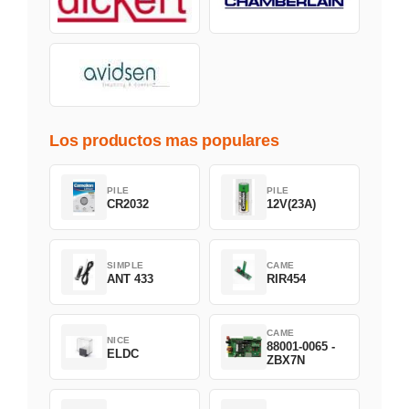
Los productos mas populares
PILE
PILE
CR2032
12V(23A)
SIMPLE
CAME
ANT 433
RIR454
CAME
NICE
88001-0065 -
ELDC
ZBX7N