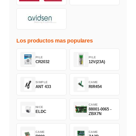
Los productos mas populares
PILE
PILE
CR2032
12V(23A)
SIMPLE
CAME
ANT 433
RIR454
CAME
NICE
88001-0065 -
ELDC
ZBX7N
CAME
CAME