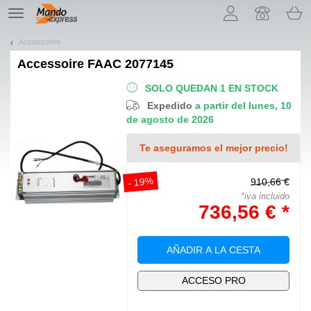
¡Permítenos presentarte nuestras cookies!
TE
navigation
Accessorios
Accessoire
FAAC 2077145
SOLO QUEDAN 1 EN STOCK
Expedido
a partir del lunes, 10
de agosto de 2026
Te aseguramos el mejor precio!
- 19%
910,66 €
*iva incluido
736,56 € *
AÑADIR A LA CESTA
ACCESO PRO