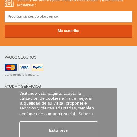
Reciban nuestras mejores ofertas promocíonales y toda nuestra
actualidad :
PAGOS SEGUROS
transferencia bancaria
AYUDA Y SERVICIOS
Visitando esta pagina, acepta la
Localice su envío
utilizacíon de cookies a fin de mejorar
la qualidad de su visita, proponerle
MANDO EXPRESS
servicios y ofertas adaptadas, tambien
opcíones de compartir social.
Saber +
¿Quiénes somos?
Información legal
CGV
Datos personales
Está bien
Acceso profesionales