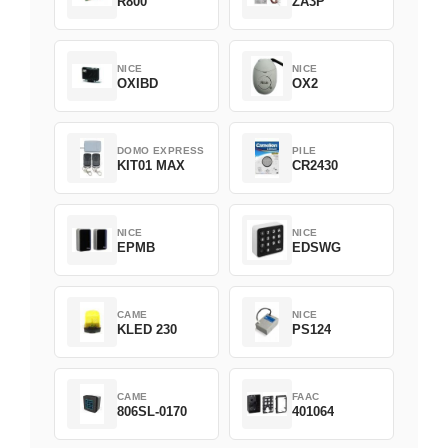
R800
ZA3P
NICE
NICE
OXIBD
OX2
DOMO EXPRESS
PILE
KIT01 MAX
CR2430
NICE
NICE
EPMB
EDSWG
CAME
NICE
KLED 230
PS124
CAME
FAAC
806SL-0170
401064