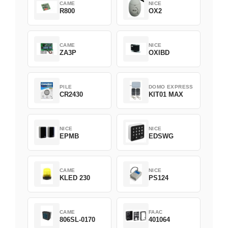
CAME
NICE
R800
OX2
CAME
NICE
ZA3P
OXIBD
PILE
DOMO EXPRESS
CR2430
KIT01 MAX
NICE
NICE
EPMB
EDSWG
CAME
NICE
KLED 230
PS124
CAME
FAAC
806SL-0170
401064