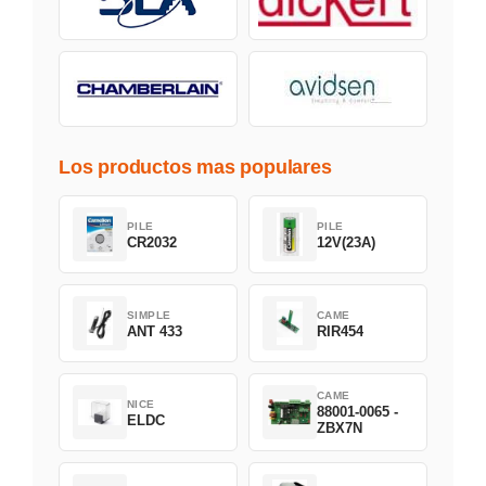
Los productos mas populares
PILE
PILE
CR2032
12V(23A)
SIMPLE
CAME
ANT 433
RIR454
CAME
NICE
88001-0065 -
ELDC
ZBX7N