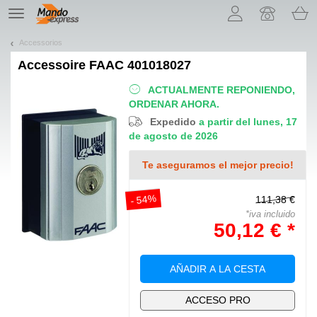
¡Permítenos presentarte nuestras cookies!
TE
navigation
Accessorios
Accessoire
FAAC 401018027
ACTUALMENTE REPONIENDO,
ORDENAR AHORA.
Expedido
a partir del lunes, 17
de agosto de 2026
Te aseguramos el mejor precio!
- 54%
111,38 €
*iva incluido
50,12 € *
AÑADIR A LA CESTA
ACCESO PRO