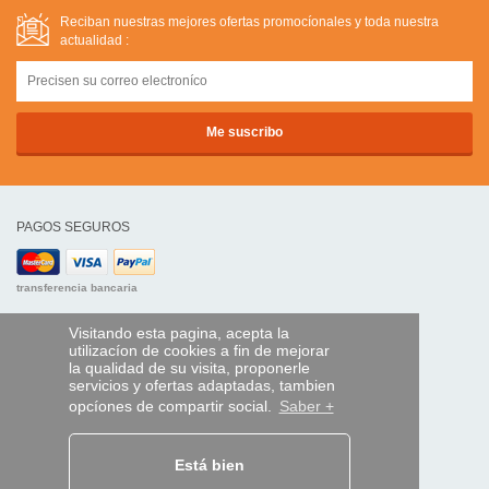
Reciban nuestras mejores ofertas promocíonales y toda nuestra
actualidad :
PAGOS SEGUROS
transferencia bancaria
AYUDA Y SERVICIOS
Visitando esta pagina, acepta la
utilizacíon de cookies a fin de mejorar
Localice su envío
la qualidad de su visita, proponerle
servicios y ofertas adaptadas, tambien
MANDO EXPRESS
opcíones de compartir social.
Saber +
¿Quiénes somos?
Información legal
Está bien
CGV
Datos personales