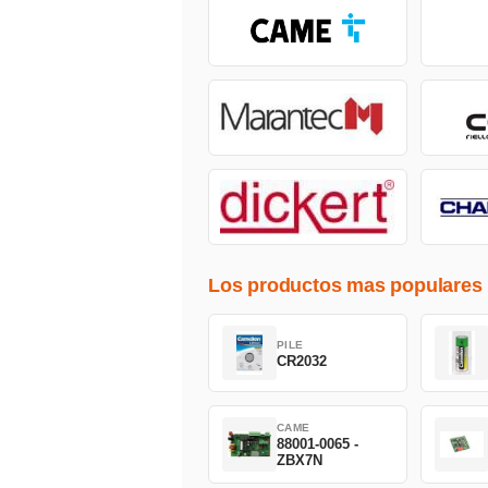
Los productos mas populares
PILE
CR2032
CAME
88001-0065 -
ZBX7N