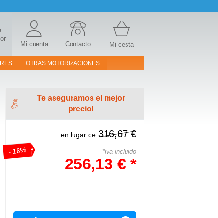
e
or
Mi cuenta
Contacto
Mi cesta
ORES
OTRAS MOTORIZACIONES
Te aseguramos el mejor
precio!
316,67 €
en lugar de
- 18%
*iva incluido
256,13 € *