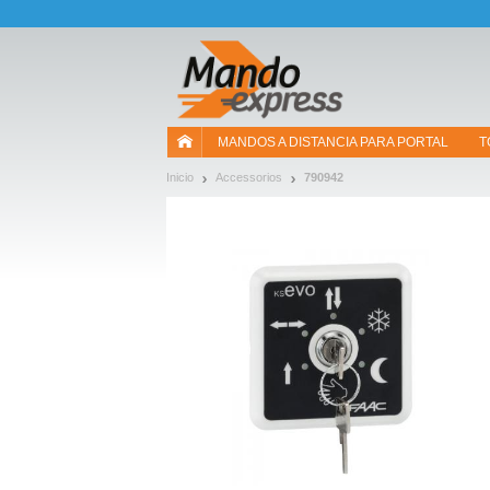
¡Permítenos presentarte nuestras cookies!
MANDOS A DISTANCIA PARA PORTAL
T
Inicio
Accessorios
790942