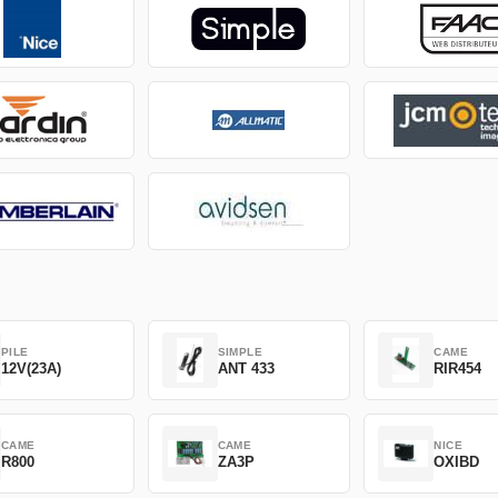
PILE
SIMPLE
CAME
12V(23A)
ANT 433
RIR454
CAME
CAME
NICE
R800
ZA3P
OXIBD