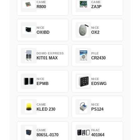
CAME
CAME
R800
ZA3P
NICE
NICE
OXIBD
OX2
DOMO EXPRESS
PILE
KIT01 MAX
CR2430
NICE
NICE
EPMB
EDSWG
CAME
NICE
KLED 230
PS124
CAME
FAAC
806SL-0170
401064