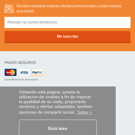
Reciban nuestras mejores ofertas promocíonales y toda nuestra
actualidad :
PAGOS SEGUROS
transferencia bancaria
AYUDA Y SERVICIOS
Visitando esta pagina, acepta la
utilizacíon de cookies a fin de mejorar
Localice su envío
la qualidad de su visita, proponerle
servicios y ofertas adaptadas, tambien
MANDO EXPRESS
opcíones de compartir social.
Saber +
¿Quiénes somos?
Información legal
Está bien
CGV
Datos personales