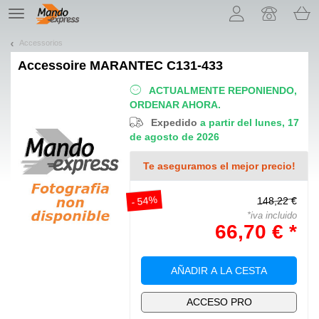
¡Permítenos presentarte nuestras cookies!
TE
navigation
Accessorios
Accessoire
MARANTEC C131-433
ACTUALMENTE REPONIENDO,
ORDENAR AHORA.
Expedido
a partir del lunes, 17
de agosto de 2026
Te aseguramos el mejor precio!
- 54%
148,22 €
*iva incluido
66,70 € *
AÑADIR A LA CESTA
ACCESO PRO