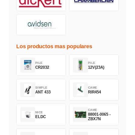
Los productos mas populares
PILE
PILE
CR2032
12V(23A)
SIMPLE
CAME
ANT 433
RIR454
CAME
NICE
88001-0065 -
ELDC
ZBX7N