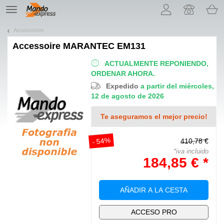
¡Permítenos presentarte nuestras cookies!
TE
navigation
Accessorios
Accessoire
MARANTEC EM131
ACTUALMENTE REPONIENDO,
ORDENAR AHORA.
Expedido
a partir del miércoles,
12 de agosto de 2026
Te aseguramos el mejor precio!
- 54%
410,78 €
*iva incluido
184,85 € *
AÑADIR A LA CESTA
ACCESO PRO