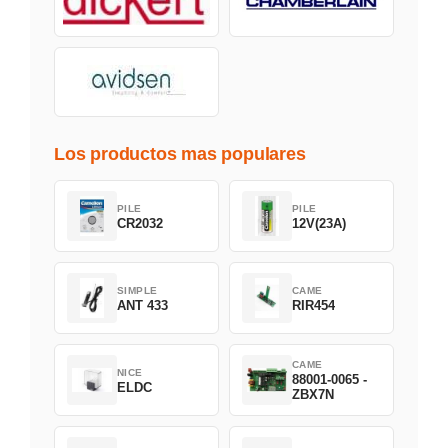
Los productos mas populares
PILE
PILE
CR2032
12V(23A)
SIMPLE
CAME
ANT 433
RIR454
CAME
NICE
88001-0065 -
ELDC
ZBX7N