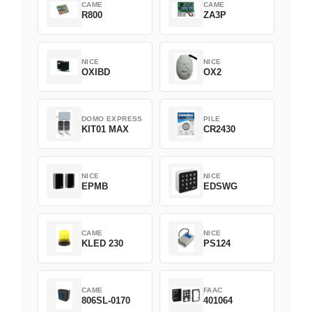
CAME
CAME
R800
ZA3P
NICE
NICE
OXIBD
OX2
DOMO EXPRESS
PILE
KIT01 MAX
CR2430
NICE
NICE
EPMB
EDSWG
CAME
NICE
KLED 230
PS124
CAME
FAAC
806SL-0170
401064