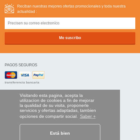
Reciban nuestras mejores ofertas promocíonales y toda nuestra
actualidad :
PAGOS SEGUROS
transferencia bancaria
AYUDA Y SERVICIOS
Visitando esta pagina, acepta la
utilizacíon de cookies a fin de mejorar
Localice su envío
la qualidad de su visita, proponerle
servicios y ofertas adaptadas, tambien
MANDO EXPRESS
opcíones de compartir social.
Saber +
¿Quiénes somos?
Información legal
Está bien
CGV
Datos personales