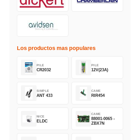
Los productos mas populares
PILE
PILE
CR2032
12V(23A)
SIMPLE
CAME
ANT 433
RIR454
CAME
NICE
88001-0065 -
ELDC
ZBX7N