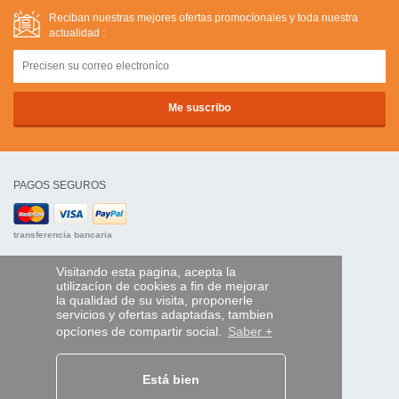
Reciban nuestras mejores ofertas promocíonales y toda nuestra
actualidad :
PAGOS SEGUROS
transferencia bancaria
AYUDA Y SERVICIOS
Visitando esta pagina, acepta la
utilizacíon de cookies a fin de mejorar
Localice su envío
la qualidad de su visita, proponerle
servicios y ofertas adaptadas, tambien
MANDO EXPRESS
opcíones de compartir social.
Saber +
¿Quiénes somos?
Información legal
Está bien
CGV
Datos personales