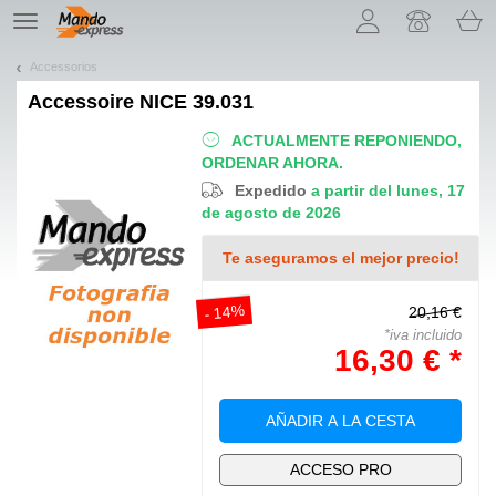
¡Permítenos presentarte nuestras cookies!
TE
navigation
Accessorios
Accessoire
NICE 39.031
ACTUALMENTE REPONIENDO,
ORDENAR AHORA.
Expedido
a partir del lunes, 17
de agosto de 2026
Te aseguramos el mejor precio!
- 14%
20,16 €
*iva incluido
16,30 € *
AÑADIR A LA CESTA
ACCESO PRO