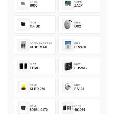
CAME
CAME
R800
ZA3P
NICE
NICE
OXIBD
OX2
DOMO EXPRESS
PILE
KIT01 MAX
CR2430
NICE
NICE
EPMB
EDSWG
CAME
NICE
KLED 230
PS124
CAME
FAAC
806SL-0170
401064