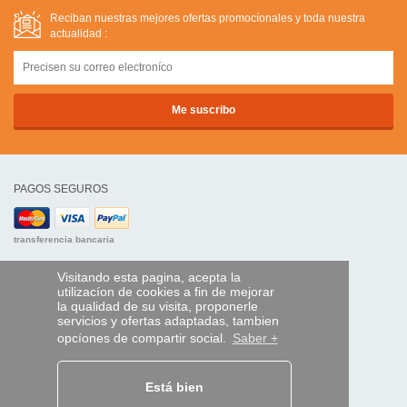
Reciban nuestras mejores ofertas promocíonales y toda nuestra
actualidad :
PAGOS SEGUROS
transferencia bancaria
AYUDA Y SERVICIOS
Visitando esta pagina, acepta la
utilizacíon de cookies a fin de mejorar
Localice su envío
la qualidad de su visita, proponerle
servicios y ofertas adaptadas, tambien
MANDO EXPRESS
opcíones de compartir social.
Saber +
¿Quiénes somos?
Información legal
Está bien
CGV
Datos personales