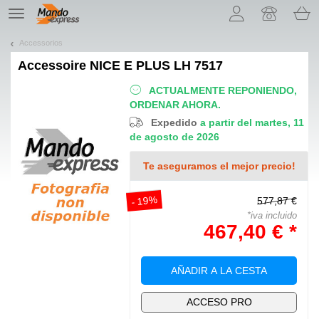
¡Permítenos presentarte nuestras cookies!
TE
navigation
Accessorios
Accessoire
NICE E PLUS LH 7517
ACTUALMENTE REPONIENDO,
ORDENAR AHORA.
Expedido
a partir del martes, 11
de agosto de 2026
Te aseguramos el mejor precio!
- 19%
577,87 €
*iva incluido
467,40 € *
AÑADIR A LA CESTA
ACCESO PRO