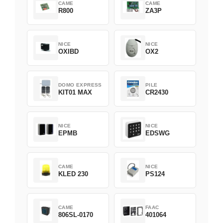
CAME
CAME
R800
ZA3P
NICE
NICE
OXIBD
OX2
DOMO EXPRESS
PILE
KIT01 MAX
CR2430
NICE
NICE
EPMB
EDSWG
CAME
NICE
KLED 230
PS124
CAME
FAAC
806SL-0170
401064