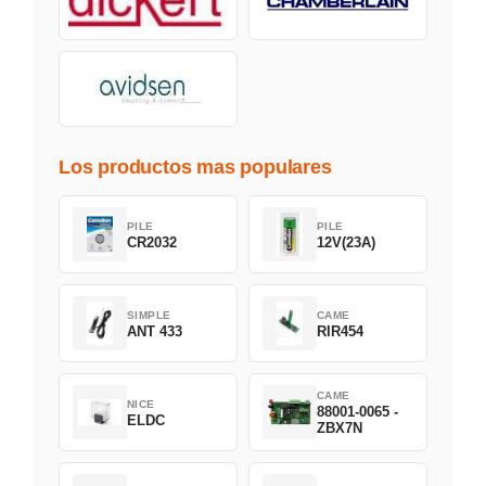
Los productos mas populares
PILE
PILE
CR2032
12V(23A)
SIMPLE
CAME
ANT 433
RIR454
CAME
NICE
88001-0065 -
ELDC
ZBX7N