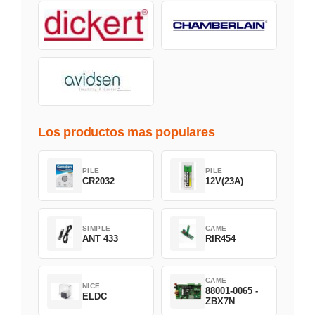
Los productos mas populares
PILE
PILE
CR2032
12V(23A)
SIMPLE
CAME
ANT 433
RIR454
CAME
NICE
88001-0065 -
ELDC
ZBX7N