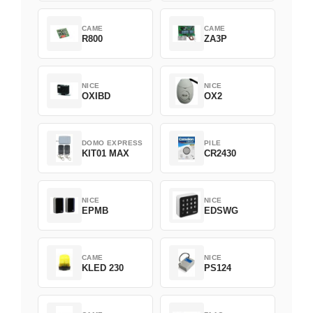
CAME
CAME
R800
ZA3P
NICE
NICE
OXIBD
OX2
DOMO EXPRESS
PILE
KIT01 MAX
CR2430
NICE
NICE
EPMB
EDSWG
CAME
NICE
KLED 230
PS124