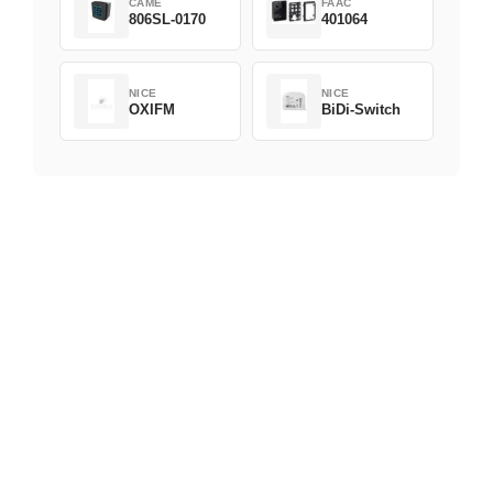
CAME
FAAC
806SL-0170
401064
NICE
NICE
OXIFM
BiDi-Switch