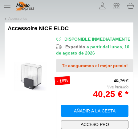
¡Permítenos presentarte nuestras cookies!
TE
navigation
Accessorios
Accessoire
NICE ELDC
DISPONIBLE INMEDIATAMENTE
Expedido
a partir del lunes, 10
de agosto de 2026
Te aseguramos el mejor precio!
- 18%
49,76 €
*iva incluido
40,25 € *
AÑADIR A LA CESTA
ACCESO PRO