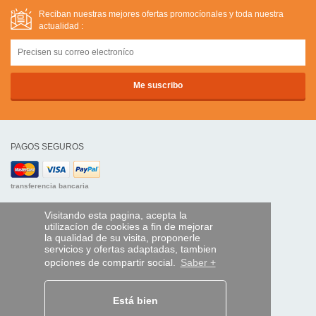
Reciban nuestras mejores ofertas promocíonales y toda nuestra
actualidad :
PAGOS SEGUROS
transferencia bancaria
AYUDA Y SERVICIOS
Visitando esta pagina, acepta la
utilizacíon de cookies a fin de mejorar
Localice su envío
la qualidad de su visita, proponerle
servicios y ofertas adaptadas, tambien
MANDO EXPRESS
opcíones de compartir social.
Saber +
¿Quiénes somos?
Información legal
Está bien
CGV
Datos personales