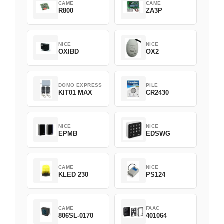
CAME
CAME
R800
ZA3P
NICE
NICE
OXIBD
OX2
DOMO EXPRESS
PILE
KIT01 MAX
CR2430
NICE
NICE
EPMB
EDSWG
CAME
NICE
KLED 230
PS124
CAME
FAAC
806SL-0170
401064