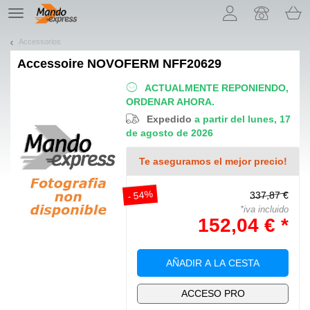
¡Permítenos presentarte nuestras cookies!
TE
navigation
Accessorios
Accessoire
NOVOFERM NFF20629
ACTUALMENTE REPONIENDO,
ORDENAR AHORA.
Expedido
a partir del lunes, 17
de agosto de 2026
Te aseguramos el mejor precio!
- 54%
337,87 €
*iva incluido
152,04 € *
AÑADIR A LA CESTA
ACCESO PRO