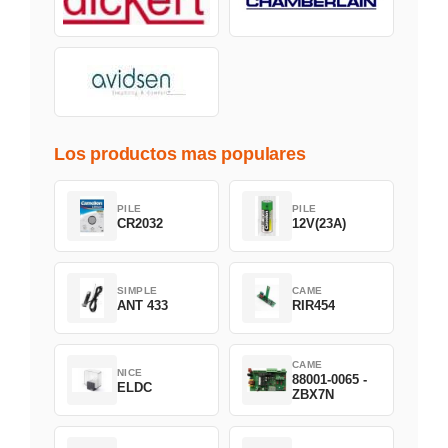
Los productos mas populares
PILE
PILE
CR2032
12V(23A)
SIMPLE
CAME
ANT 433
RIR454
CAME
NICE
88001-0065 -
ELDC
ZBX7N