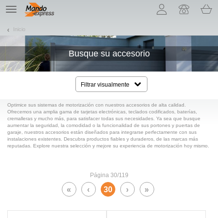
¡Permítenos presentarte nuestras cookies!
TE
navigation
Inicio
Busque su accesorio
Filtrar visualmente
Optimice sus sistemas de motorización con nuestros accesorios de alta calidad.
Ofrecemos una amplia gama de tarjetas electrónicas, teclados codificados, baterías,
cremalleras y mucho más, para satisfacer todas sus necesidades. Ya sea que busque
aumentar la seguridad, la comodidad o la funcionalidad de sus portones y puertas de
garaje, nuestros accesorios están diseñados para integrarse perfectamente con sus
instalaciones existentes. Descubra productos fiables y duraderos, de las marcas más
reputadas. Explore nuestra selección y mejore su experiencia de motorización hoy mismo.
Página 30/119
«
‹
30
›
»