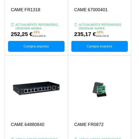
CAME FR1318
CAME 67000401
ACTUALMENTE REPONIENDO,
ACTUALMENTE REPONIENDO,
ORDENAR AHORA.
ORDENAR AHORA.
-18%
-18%
252,25 €
235,17 €
311,88 €
290,76 €
Compra express
Compra express
CAME 64880840
CAME FR0872