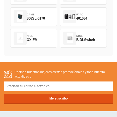
CAME
FAAC
806SL-0170
401064
NICE
NICE
OXIFM
BiDi-Switch
Reciban nuestras mejores ofertas promocíonales y toda nuestra
actualidad :