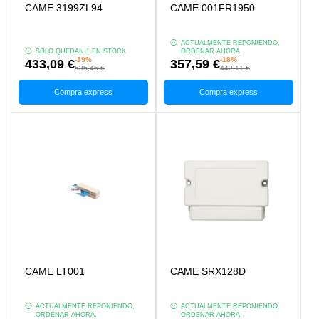
CAME 3199ZL94
CAME 001FR1950
ACTUALMENTE REPONIENDO,
SOLO QUEDAN 1 EN STOCK
ORDENAR AHORA.
-19%
-18%
433,09 €
357,59 €
535,46 €
442,11 €
Compra express
Compra express
CAME LT001
CAME SRX128D
ACTUALMENTE REPONIENDO,
ACTUALMENTE REPONIENDO,
ORDENAR AHORA.
ORDENAR AHORA.