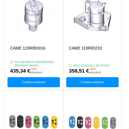
CAME 119RIBX016
CAME 119RID233
ACTUALMENTE REPONIENDO,
ORDENAR AHORA.
SOLO QUEDAN 1 EN STOCK
-18%
-18%
435,34 €
358,51 €
538,23 €
443,25 €
Compra express
Compra express