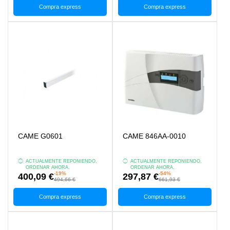
Compra express
Compra express
CAME G0601
CAME 846AA-0010
ACTUALMENTE REPONIENDO,
ACTUALMENTE REPONIENDO,
ORDENAR AHORA.
ORDENAR AHORA.
-19%
-54%
400,09 €
297,87 €
494,66 €
661,93 €
Compra express
Compra express