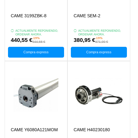
CAME 3199ZBK-8
CAME SEM-2
ACTUALMENTE REPONIENDO,
ACTUALMENTE REPONIENDO,
ORDENAR AHORA.
ORDENAR AHORA.
-19%
-19%
440,55 €
380,95 €
544,68 €
471,00 €
Compra express
Compra express
CAME Y6080A121MOM
CAME H40230180