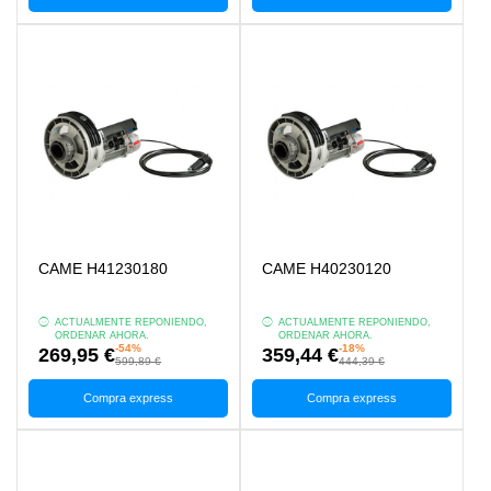
CAME H41230180
CAME H40230120
ACTUALMENTE REPONIENDO,
ACTUALMENTE REPONIENDO,
ORDENAR AHORA.
ORDENAR AHORA.
-54%
-18%
269,95 €
359,44 €
599,89 €
444,39 €
Compra express
Compra express