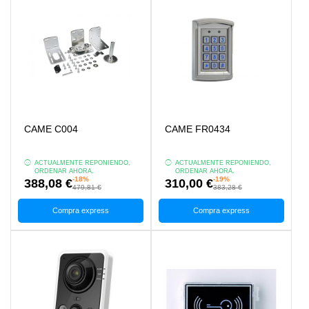
CAME C004
CAME FR0434
ACTUALMENTE REPONIENDO,
ACTUALMENTE REPONIENDO,
ORDENAR AHORA.
ORDENAR AHORA.
-18%
-19%
388,08 €
310,00 €
479,81 €
383,28 €
Compra express
Compra express