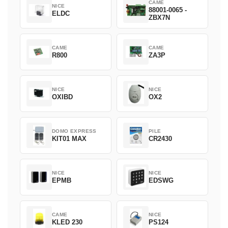
CAME
NICE
88001-0065 -
ELDC
ZBX7N
CAME
CAME
R800
ZA3P
NICE
NICE
OXIBD
OX2
DOMO EXPRESS
PILE
KIT01 MAX
CR2430
NICE
NICE
EPMB
EDSWG
CAME
NICE
KLED 230
PS124