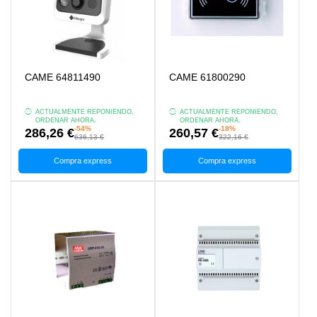
CAME 64811490
CAME 61800290
ACTUALMENTE REPONIENDO,
ACTUALMENTE REPONIENDO,
ORDENAR AHORA.
ORDENAR AHORA.
-54%
-18%
286,26 €
260,57 €
636,13 €
322,16 €
Compra express
Compra express