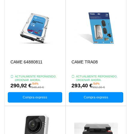
CAME 64880811
CAME TRA08
ACTUALMENTE REPONIENDO,
ACTUALMENTE REPONIENDO,
ORDENAR AHORA.
ORDENAR AHORA.
-54%
-54%
290,92 €
293,40 €
646,49 €
652,00 €
Compra express
Compra express