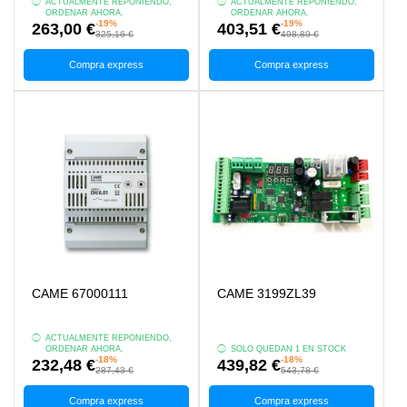
ACTUALMENTE REPONIENDO,
ACTUALMENTE REPONIENDO,
ORDENAR AHORA.
ORDENAR AHORA.
-19%
-19%
263,00 €
403,51 €
325,16 €
498,89 €
Compra express
Compra express
CAME 67000111
CAME 3199ZL39
ACTUALMENTE REPONIENDO,
ORDENAR AHORA.
SOLO QUEDAN 1 EN STOCK
-18%
-18%
232,48 €
439,82 €
287,43 €
543,78 €
Compra express
Compra express