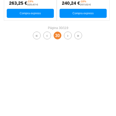
-19%
-18%
263,25 €
240,24 €
325,47 €
297,02 €
Compra express
Compra express
Página 30/119
«
‹
30
›
»