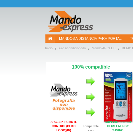
¡Permítenos presentarte nuestras cookies!
MANDOS A DISTANCIA PARA PORTAL
T
Inicio
Aire acondicionado
Mando ARCELIK
REMOT
100% compatible
ARCELIK REMOTE
SUPERIOR AIRCO
CONTROL(BEKO
compatible
PLUS ENERGY
LOGO)(IN)
con
SAVING