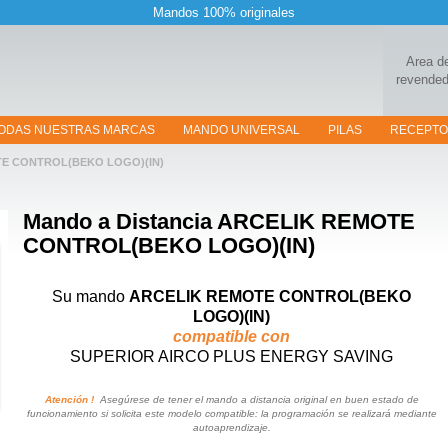
Mandos 100% originales
Area d
revended
ODAS NUESTRAS MARCAS
MANDO UNIVERSAL
PILAS
RECEPT
E CONTROL(BEKO LOGO)(IN)
Mando a Distancia
ARCELIK REMOTE
CONTROL(BEKO LOGO)(IN)
Su mando
ARCELIK REMOTE CONTROL(BEKO
LOGO)(IN)
compatible con
SUPERIOR AIRCO PLUS ENERGY SAVING
Atención !
Asegúrese de tener el mando a distancia original en buen estado de
funcionamiento si solicita este modelo compatible: la programación se realizará mediante
autoaprendizaje.