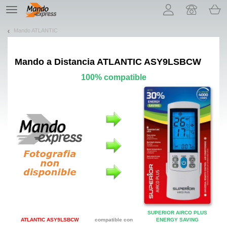
¡Permítenos presentarte nuestras cookies!
TE
navigation
Mando ATLANTIC
Mando a Distancia
ATLANTIC ASY9LSBCW
100% compatible
SUPERIOR AIRCO PLUS
ATLANTIC ASY9LSBCW
compatible con
ENERGY SAVING