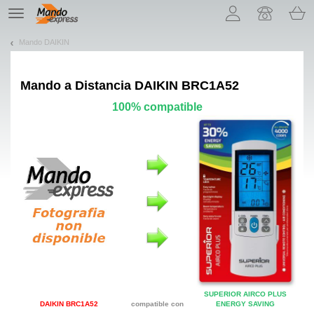
¡Permítenos presentarte nuestras cookies!
TE
navigation
Mando DAIKIN
Mando a Distancia
DAIKIN BRC1A52
100% compatible
SUPERIOR AIRCO PLUS
DAIKIN BRC1A52
compatible con
ENERGY SAVING