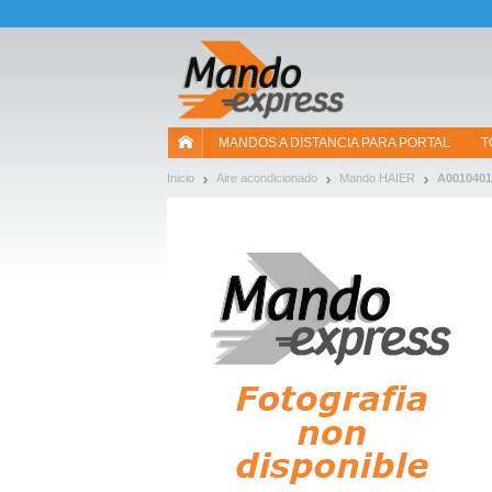
¡Permítenos presentarte nuestras cookies!
MANDOS A DISTANCIA PARA PORTAL
T
Inicio
Aire acondicionado
Mando HAIER
A0010401