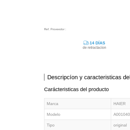
Ref. Proveedor :
14 DÍAS
de retractacíon
Descripcíon y caracteristicas de
Carácteristicas del producto
Marca
HAIER
Modelo
A001040
Tipo
original