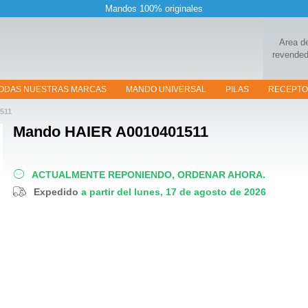
Mandos 100% originales
Area d
revended
ODAS NUESTRAS MARCAS
MANDO UNIVERSAL
PILAS
RECEPT
511
Mando
HAIER A0010401511
ACTUALMENTE REPONIENDO, ORDENAR AHORA.
Expedido
a partir del lunes, 17 de agosto de 2026