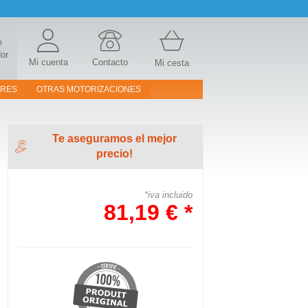
e
or
Mi cuenta
Contacto
Mi cesta
ORES
OTRAS MOTORIZACIONES
Te aseguramos el mejor
precio!
*iva incluido
81,19 € *