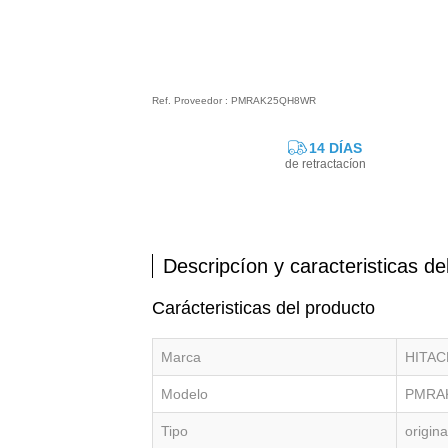
Ref. Proveedor : PMRAK25QH8WR
14 DÍAS
de retractacíon
Descripcíon y caracteristicas de
Carácteristicas del producto
Marca
HITAC
Modelo
PMRA
Tipo
origina