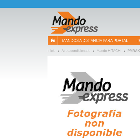
¡Permítenos presentarte nuestras cookies!
MANDOS A DISTANCIA PARA PORTAL
T
Inicio
Aire acondicionado
Mando HITACHI
PMRAK