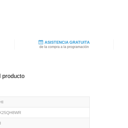
ASISTENCIA GRATUITA
de la compra a la programación
l producto
HI
K25QH8WR
l