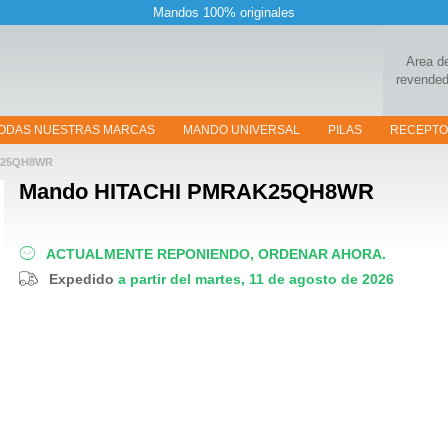
Mandos 100% originales
Area d
revended
ODAS NUESTRAS MARCAS
MANDO UNIVERSAL
PILAS
RECEPT
25QH8WR
Mando
HITACHI PMRAK25QH8WR
ACTUALMENTE REPONIENDO, ORDENAR AHORA.
Expedido
a partir del martes, 11 de agosto de 2026