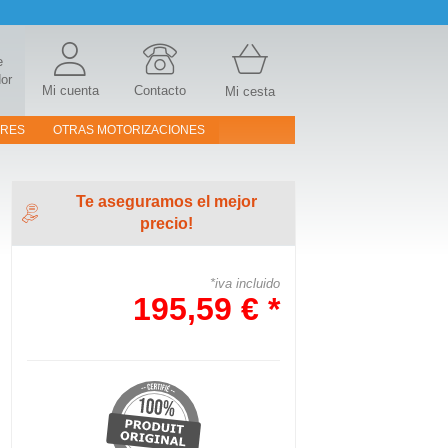
e
or
Mi cuenta
Contacto
Mi cesta
ORES
OTRAS MOTORIZACIONES
Te aseguramos el mejor
precio!
*iva incluido
195,59 € *