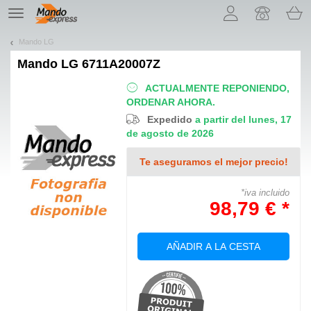
¡Permítenos presentarte nuestras cookies!
TE
navigation
Mando LG
Mando
LG 6711A20007Z
ACTUALMENTE REPONIENDO,
ORDENAR AHORA.
Expedido
a partir del lunes, 17
de agosto de 2026
Te aseguramos el mejor precio!
*iva incluido
98,79 € *
AÑADIR A LA CESTA