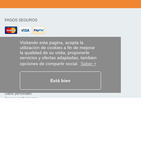
PAGOS SEGUROS
transferencia bancaria
Visitando esta pagina, acepta la
utilizacíon de cookies a fin de mejorar
AYUDA Y SERVICIOS
la qualidad de su visita, proponerle
servicios y ofertas adaptadas, tambien
Localice su envío
opcíones de compartir social.
Saber +
MANDO EXPRESS
¿Quiénes somos?
Está bien
Información legal
CGV
Datos personales
Acceso profesionales
Y EN EL MUNDO: