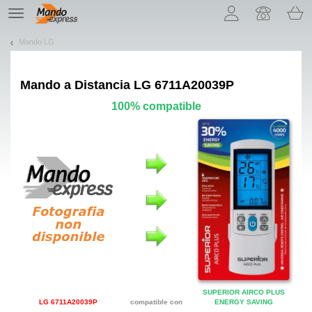
¡Permítenos presentarte nuestras cookies!
TE
navigation
Mando LG
Mando a Distancia
LG 6711A20039P
100% compatible
SUPERIOR AIRCO PLUS
LG 6711A20039P
compatible con
ENERGY SAVING