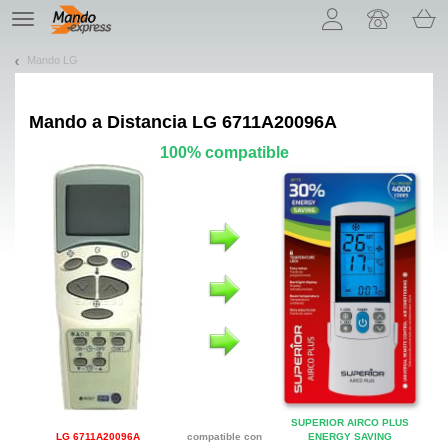
¡Permítenos presentarte nuestras cookies!
TE
navigation
Mando LG
Mando a Distancia
LG 6711A20096A
100% compatible
SUPERIOR AIRCO PLUS
LG 6711A20096A
compatible con
ENERGY SAVING