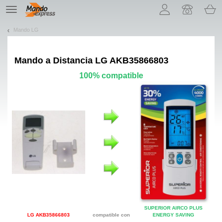
¡Permítenos presentarte nuestras cookies!
TE
navigation
Mando LG
Mando a Distancia
LG AKB35866803
100% compatible
SUPERIOR AIRCO PLUS
LG AKB35866803
compatible con
ENERGY SAVING