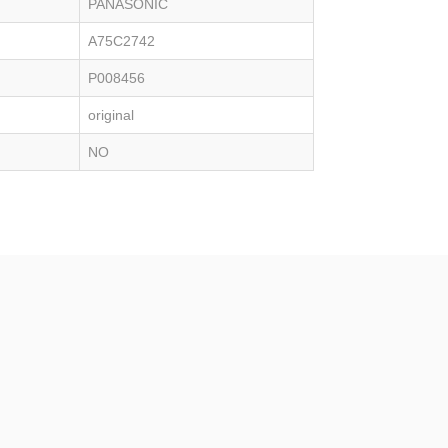
PANASONIC
A75C2742
P008456
original
NO