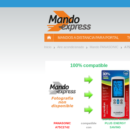
¡Permítenos presentarte nuestras cookies!
MANDOS A DISTANCIA PARA PORTAL
T
Inicio
Aire acondicionado
Mando PANASONIC
A75
100% compatible
SUPERIOR AIRCO
PANASONIC
compatible
PLUS ENERGY
A75C2742
con
SAVING