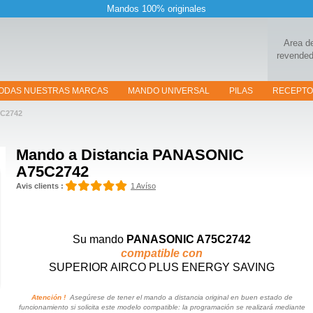
Mandos 100% originales
Area d
revended
ODAS NUESTRAS MARCAS
MANDO UNIVERSAL
PILAS
RECEPT
C2742
Mando a Distancia
PANASONIC
A75C2742
Avis clients :
1 Avíso
Su mando
PANASONIC A75C2742
compatible con
SUPERIOR AIRCO PLUS ENERGY SAVING
Atención !
Asegúrese de tener el mando a distancia original en buen estado de
funcionamiento si solicita este modelo compatible: la programación se realizará mediante