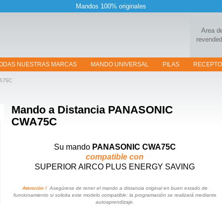
Mandos 100% originales
Area d
revended
ODAS NUESTRAS MARCAS
MANDO UNIVERSAL
PILAS
RECEPT
A75C
Mando a Distancia
PANASONIC
CWA75C
Su mando
PANASONIC CWA75C
compatible con
SUPERIOR AIRCO PLUS ENERGY SAVING
Atención !
Asegúrese de tener el mando a distancia original en buen estado de
funcionamiento si solicita este modelo compatible: la programación se realizará mediante
autoaprendizaje.