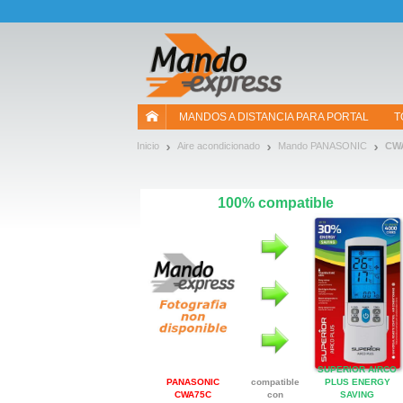
¡Permítenos presentarte nuestras cookies!
MANDOS A DISTANCIA PARA PORTAL
T
Inicio
Aire acondicionado
Mando PANASONIC
CW
100% compatible
SUPERIOR AIRCO
PANASONIC
compatible
PLUS ENERGY
CWA75C
con
SAVING