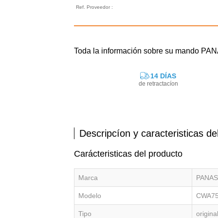
Ref. Proveedor :
Toda la información sobre su mando P
14 DÍAS
de retractacíon
Descripcíon y caracteristicas de
Carácteristicas del producto
Marca
PANAS
Modelo
CWA7
Tipo
origina