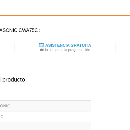
ANASONIC CWA75C :
ASISTENCIA GRATUITA
de la compra a la programación
l producto
ONIC
5C
l