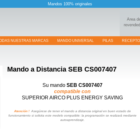
Mandos 100% originales
Area d
revended
ODAS NUESTRAS MARCAS
MANDO UNIVERSAL
PILAS
RECEPT
Mando a Distancia
SEB CS007407
Su mando
SEB CS007407
compatible con
SUPERIOR AIRCO PLUS ENERGY SAVING
Atención !
Asegúrese de tener el mando a distancia original en buen estado de
funcionamiento si solicita este modelo compatible: la programación se realizará mediante
autoaprendizaje.