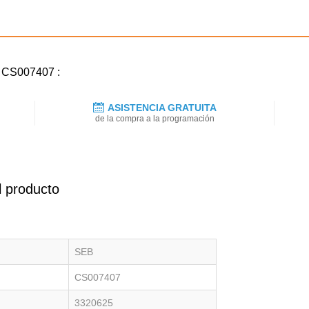
B CS007407 :
ASISTENCIA GRATUITA
de la compra a la programación
l producto
SEB
CS007407
3320625