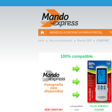
¡Permítenos presentarte nuestras cookies!
MANDOS A DISTANCIA PARA PORTAL
T
Inicio
Aire acondicionado
Mando SEB
CS007407
100% compatible
SUPERIOR AIRCO
compatible
PLUS ENERGY
SEB CS007407
con
SAVING