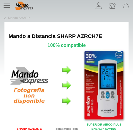
¡Permítenos presentarte nuestras cookies!
TE
navigation
Mando SHARP
Mando a Distancia
SHARP AZRCH7E
100% compatible
SUPERIOR AIRCO PLUS
SHARP AZRCH7E
compatible con
ENERGY SAVING