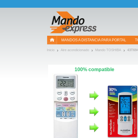
¡Permítenos presentarte nuestras cookies!
MANDOS A DISTANCIA PARA PORTAL
T
Inicio
Aire acondicionado
Mando TOSHIBA
43T69
100% compatible