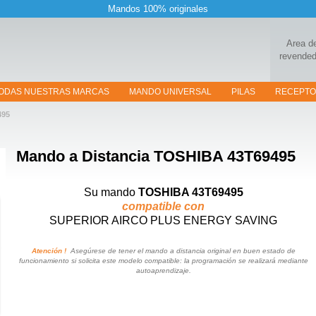
Mandos 100% originales
Area d
revended
ODAS NUESTRAS MARCAS
MANDO UNIVERSAL
PILAS
RECEPT
495
Mando a Distancia
TOSHIBA 43T69495
Su mando
TOSHIBA 43T69495
compatible con
SUPERIOR AIRCO PLUS ENERGY SAVING
Atención !
Asegúrese de tener el mando a distancia original en buen estado de
funcionamiento si solicita este modelo compatible: la programación se realizará mediante
autoaprendizaje.