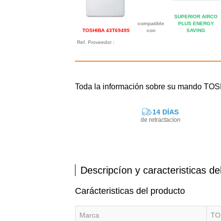
SUPERIOR AIRCO
compatible
PLUS ENERGY
TOSHIBA 43T69495
con
SAVING
Ref. Proveedor :
Toda la información sobre su mando TO
14 DÍAS
de retractacíon
Descripcíon y caracteristicas de
Carácteristicas del producto
Marca
TO