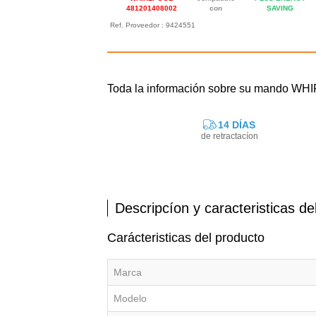
481201408002
con
SAVING
Ref. Proveedor : 9424551
Toda la información sobre su mando W
14 DÍAS
de retractacíon
Descripcíon y caracteristicas de
Carácteristicas del producto
Marca
Modelo