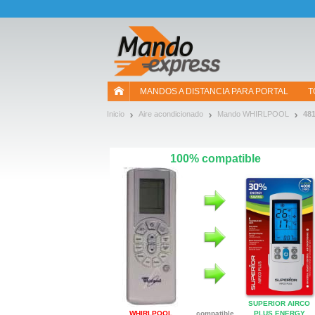
¡Permítenos presentarte nuestras cookies!
MANDOS A DISTANCIA PARA PORTAL
T
Inicio
Aire acondicionado
Mando WHIRLPOOL
48
100% compatible
SUPERIOR AIRCO
WHIRLPOOL
compatible
PLUS ENERGY