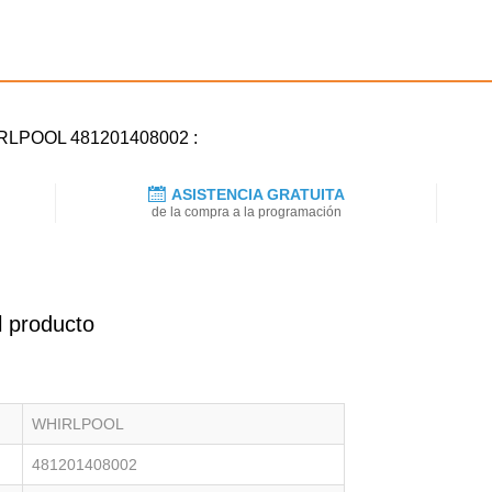
HIRLPOOL 481201408002 :
ASISTENCIA GRATUITA
de la compra a la programación
l producto
WHIRLPOOL
481201408002