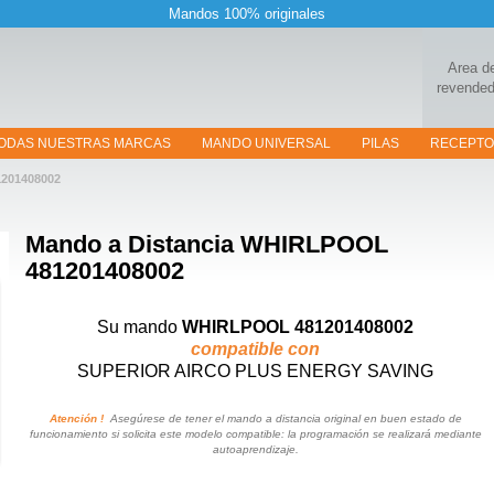
Mandos 100% originales
Area d
revended
ODAS NUESTRAS MARCAS
MANDO UNIVERSAL
PILAS
RECEPT
1201408002
Mando a Distancia
WHIRLPOOL
481201408002
Su mando
WHIRLPOOL 481201408002
compatible con
SUPERIOR AIRCO PLUS ENERGY SAVING
Atención !
Asegúrese de tener el mando a distancia original en buen estado de
funcionamiento si solicita este modelo compatible: la programación se realizará mediante
autoaprendizaje.