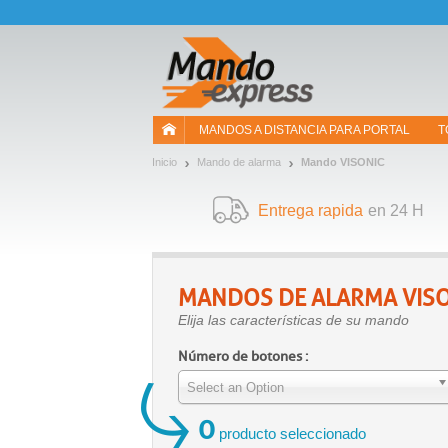
¡Permítenos presentarte nuestras cookies!
MANDOS A DISTANCIA PARA PORTAL
T
Inicio
Mando de alarma
Mando VISONIC
Entrega rapida
en 24 H
MANDOS DE ALARMA
VIS
Elija las características de su mando
Número de botones :
Select an Option
0
producto seleccionado