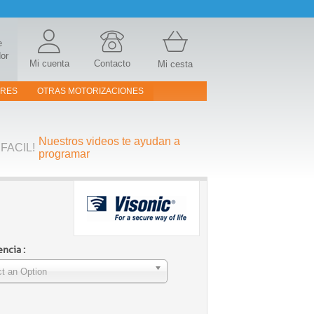
e
or
Mi cuenta
Contacto
Mi cesta
ORES
OTRAS MOTORIZACIONES
Nuestros videos te ayudan a
FACIL!
programar
ncia :
t an Option