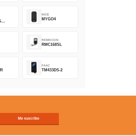
NICE
MYGO4
G
REMOCON
2
RMC168SL
FAAC
2R
TM433DS-2