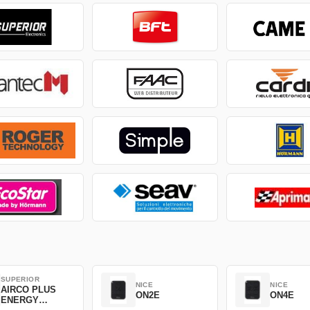
SUPERIOR
NICE
NICE
AIRCO PLUS
ON2E
ON4E
ENERGY