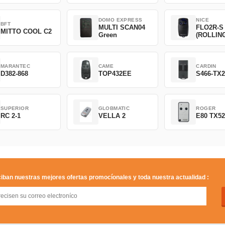
SAVING
DOMO EXPRESS
NICE
BFT
MULTI SCAN04
FLO2R-S
MITTO COOL C2
Green
(ROLLIN
CODE)
MARANTEC
CAME
CARDIN
D382-868
TOP432EE
S466-TX
SUPERIOR
GLOBMATIC
ROGER
RC 2-1
VELLA 2
E80 TX5
iban nuestras mejores ofertas promocíonales y toda nuestra actualidad :