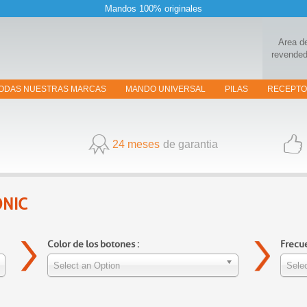
Mandos 100% originales
Area d
revended
ODAS NUESTRAS MARCAS
MANDO UNIVERSAL
PILAS
RECEPT
24 meses
de garantia
ONIC
Color de los botones :
Frecue
Select an Option
Selec