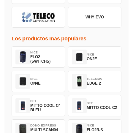
WHY EVO
Los productos mas populares
NICE
NICE
FLO2
ON2E
(SWITCHS)
NICE
TELCOMA
ON4E
EDGE 2
BFT
BFT
MITTO COOL C4
MITTO COOL C2
BLEU
DOMO EXPRESS
NICE
MULTI SCAN04
FLO2R-S