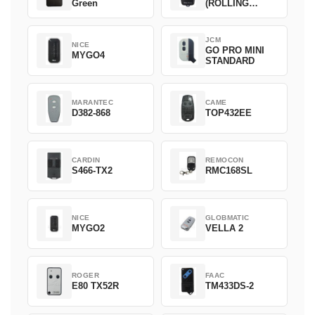
Green
(ROLLING
CODE)
JCM
NICE
GO PRO MINI
MYGO4
STANDARD
MARANTEC
CAME
D382-868
TOP432EE
CARDIN
REMOCON
S466-TX2
RMC168SL
NICE
GLOBMATIC
MYGO2
VELLA 2
ROGER
FAAC
E80 TX52R
TM433DS-2