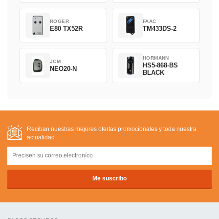
ROGER
FAAC
E80 TX52R
TM433DS-2
HORMANN
JCM
HS5-868-BS
NEO20-N
BLACK
Reciban nuestras mejores ofertas promocíonales y toda nuestra
actualidad :