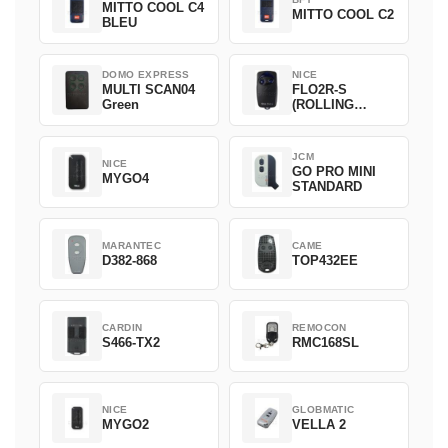
MITTO COOL C4
MITTO COOL C2
BLEU
DOMO EXPRESS
NICE
MULTI SCAN04
FLO2R-S
Green
(ROLLING
CODE)
JCM
NICE
GO PRO MINI
MYGO4
STANDARD
MARANTEC
CAME
D382-868
TOP432EE
CARDIN
REMOCON
S466-TX2
RMC168SL
NICE
GLOBMATIC
MYGO2
VELLA 2