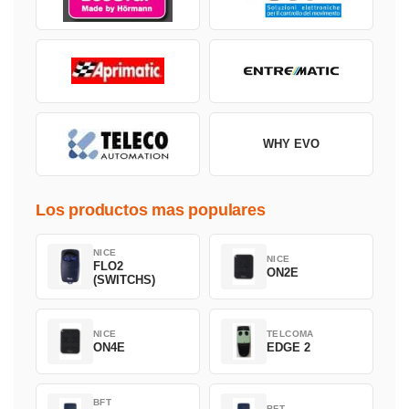
WHY EVO
Los productos mas populares
NICE
NICE
FLO2
ON2E
(SWITCHS)
NICE
TELCOMA
ON4E
EDGE 2
BFT
BFT