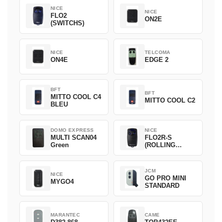
NICE
NICE
FLO2
ON2E
(SWITCHS)
NICE
TELCOMA
ON4E
EDGE 2
BFT
BFT
MITTO COOL C4
MITTO COOL C2
BLEU
DOMO EXPRESS
NICE
MULTI SCAN04
FLO2R-S
Green
(ROLLING
CODE)
JCM
NICE
GO PRO MINI
MYGO4
STANDARD
MARANTEC
CAME