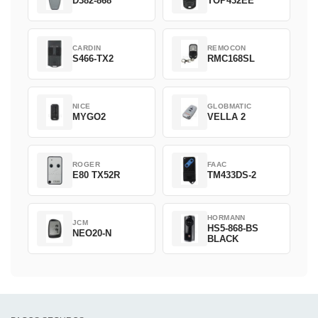
D382-868
TOP432EE
CARDIN
REMOCON
S466-TX2
RMC168SL
NICE
GLOBMATIC
MYGO2
VELLA 2
ROGER
FAAC
E80 TX52R
TM433DS-2
HORMANN
JCM
HS5-868-BS
NEO20-N
BLACK