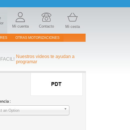
e
or
Mi cuenta
Contacto
Mi cesta
ORES
OTRAS MOTORIZACIONES
Nuestros videos te ayudan a
FACIL!
programar
ncia :
t an Option