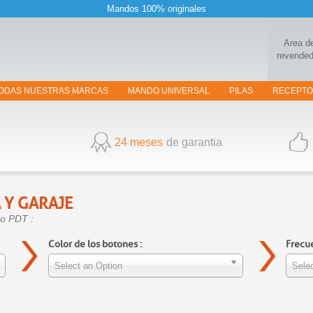
Mandos 100% originales
Area d
revended
ODAS NUESTRAS MARCAS
MANDO UNIVERSAL
PILAS
RECEPT
24 meses
de garantia
 Y GARAJE
do PDT :
Color de los botones :
Frecue
Select an Option
Selec