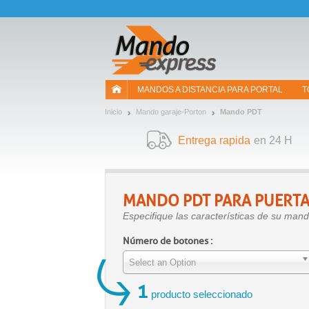
¡Permítenos presentarte nuestras cookies!
MANDOS A DISTANCIA PARA PORTAL
T
Inicio
Mando garaje-Porton
Mando PDT
Entrega rapida
en 24 H
MANDO
PDT
PARA PUERTA
Especifique las características de su man
Número de botones :
Select an Option
1
producto seleccionado