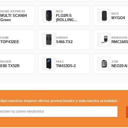
DOMO EXPRESS
NICE
NICE
MULTI SCAN04
FLO2R-S
MYGO4
Green
(ROLLING
CODE)
CAME
CARDIN
REMOCON
TOP432EE
S466-TX2
RMC168
ROGER
FAAC
JCM
E80 TX52R
TM433DS-2
NEO20-N
iban nuestras mejores ofertas promocíonales y toda nuestra actualidad :