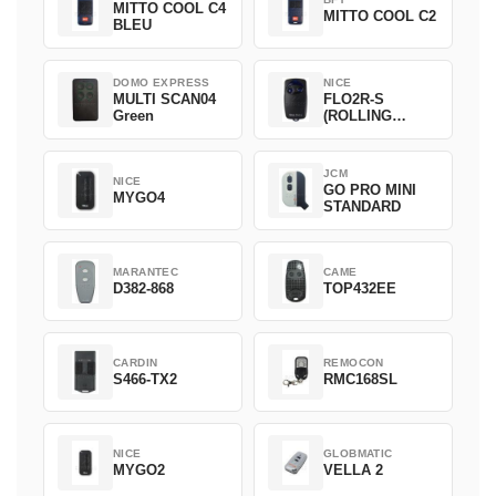
MITTO COOL C4
MITTO COOL C2
BLEU
DOMO EXPRESS
NICE
MULTI SCAN04
FLO2R-S
Green
(ROLLING
CODE)
JCM
NICE
GO PRO MINI
MYGO4
STANDARD
MARANTEC
CAME
D382-868
TOP432EE
CARDIN
REMOCON
S466-TX2
RMC168SL
NICE
GLOBMATIC
MYGO2
VELLA 2