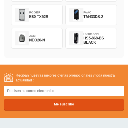
ROGER
FAAC
E80 TX52R
TM433DS-2
HORMANN
JCM
HS5-868-BS
NEO20-N
BLACK
Reciban nuestras mejores ofertas promocíonales y toda nuestra
actualidad :