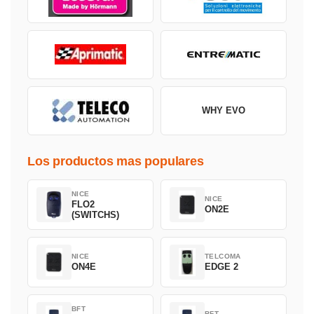
WHY EVO
Los productos mas populares
NICE
NICE
FLO2
ON2E
(SWITCHS)
NICE
TELCOMA
ON4E
EDGE 2
BFT
BFT