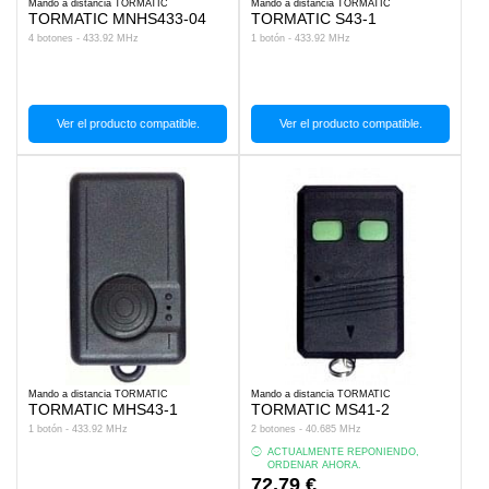
Mando a distancia TORMATIC
Mando a distancia TORMATIC
TORMATIC MNHS433-04
TORMATIC S43-1
4 botones - 433.92 MHz
1 botón - 433.92 MHz
Ver el producto compatible.
Ver el producto compatible.
Mando a distancia TORMATIC
Mando a distancia TORMATIC
TORMATIC MHS43-1
TORMATIC MS41-2
1 botón - 433.92 MHz
2 botones - 40.685 MHz
ACTUALMENTE REPONIENDO,
ORDENAR AHORA.
72,79 €