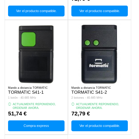
Ver el producto compatible.
Ver el producto compatible.
Mando a distancia TORMATIC
Mando a distancia TORMATIC
TORMATIC S41-1
TORMATIC S41-2
1 botón - 40.685 MHz
2 botones - 40.685 MHz
ACTUALMENTE REPONIENDO,
ACTUALMENTE REPONIENDO,
ORDENAR AHORA.
ORDENAR AHORA.
51,74 €
72,79 €
Compra express
Ver el producto compatible.