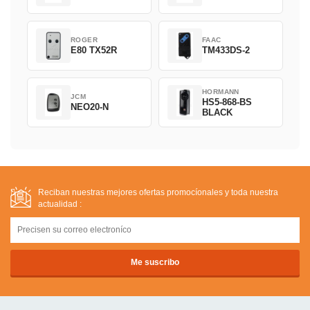
ROGER
FAAC
E80 TX52R
TM433DS-2
HORMANN
JCM
HS5-868-BS
NEO20-N
BLACK
Reciban nuestras mejores ofertas promocíonales y toda nuestra
actualidad :