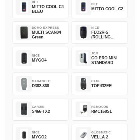
BFT
BFT
MITTO COOL C4
MITTO COOL C2
BLEU
DOMO EXPRESS
NICE
MULTI SCAN04
FLO2R-S
Green
(ROLLING
CODE)
JCM
NICE
GO PRO MINI
MYGO4
STANDARD
MARANTEC
CAME
D382-868
TOP432EE
CARDIN
REMOCON
S466-TX2
RMC168SL
NICE
GLOBMATIC
MYGO2
VELLA 2