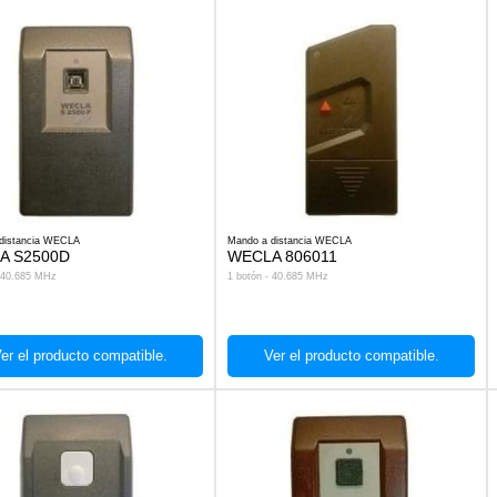
distancia WECLA
Mando a distancia WECLA
A S2500D
WECLA 806011
- 40.685 MHz
1 botón - 40.685 MHz
er el producto compatible.
Ver el producto compatible.