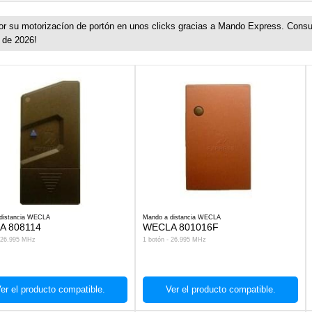
su motorizacíon de portón en unos clicks gracias a Mando Express. Consu
 de 2026!
distancia WECLA
Mando a distancia WECLA
A 808114
WECLA 801016F
- 26.995 MHz
1 botón - 26.995 MHz
er el producto compatible.
Ver el producto compatible.