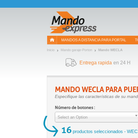
¡Permítenos presentarte nuestras cookies!
MANDOS A DISTANCIA PARA PORTAL
T
Inicio
Mando garaje-Porton
Mando WECLA
Entrega rapida
en 24 H
MANDO
WECLA
PARA PUE
Especifique las características de su ma
Número de botones :
Select an Option
16
productos seleccionados - WE