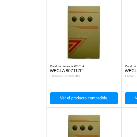
Mando a distancia WECLA
Mando a 
WECLA 807117F
WECL
3 botones - 26.995 MHz
1 botón 
Ver el producto compatible.
V