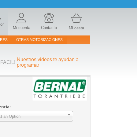
e
or
Mi cuenta
Contacto
Mi cesta
ORES
OTRAS MOTORIZACIONES
Nuestros videos te ayudan a
FACIL!
programar
ncia :
t an Option