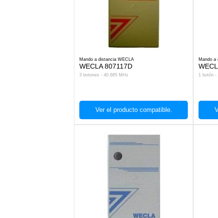
Mando a distancia WECLA
Mando a 
WECLA 807117D
WECL
3 botones - 40.685 MHz
1 botón 
Ver el producto compatible.
V