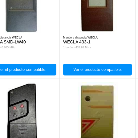
distancia WECLA
Mando a distancia WECLA
A SMD-LW40
WECLA 433-1
- 40.685 MHz
1 botón - 433.92 MHz
er el producto compatible.
Ver el producto compatible.