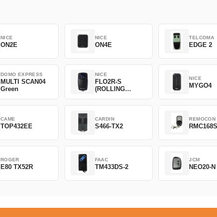
NICE
NICE
TELCOMA
ON2E
ON4E
EDGE 2
DOMO EXPRESS
NICE
NICE
MULTI SCAN04
FLO2R-S
MYGO4
Green
(ROLLING
CODE)
CAME
CARDIN
REMOCON
TOP432EE
S466-TX2
RMC168
ROGER
FAAC
JCM
E80 TX52R
TM433DS-2
NEO20-N