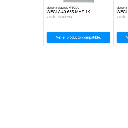
Mando a distancia WECLA
Mando a 
WECLA 40.685 MHZ 1K
WECL
1 botón - 40.685 MHz
1 botón 
Ver el producto compatible.
V