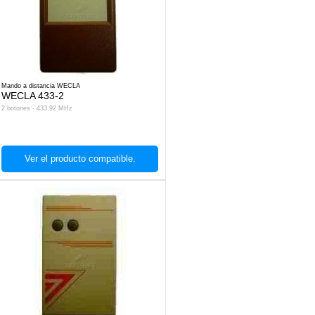
Mando a distancia WECLA
WECLA 433-2
2 botones - 433.92 MHz
Ver el producto compatible.