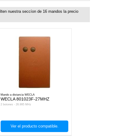
lten nuestra seccíon de
16
mandos la precio
Mando a distancia WECLA
WECLA 801023F-27MHZ
2 botones - 26.995 MHz
Ver el producto compatible.