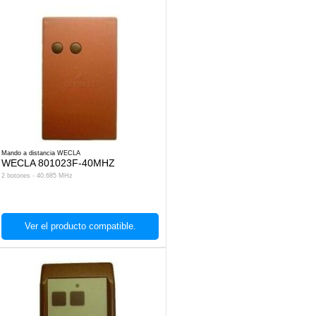
Mando a distancia WECLA
WECLA 801023F-40MHZ
2 botones - 40.685 MHz
Ver el producto compatible.