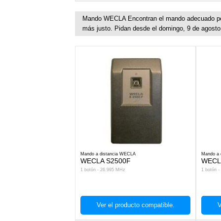
Mando WECLA Encontran el mando adecuado por 
más justo. Pidan desde el domingo, 9 de agosto
Mando a distancia WECLA
Mando a 
WECLA S2500F
WECL
1 botón - 26.995 MHz
1 botón 
Ver el producto compatible.
V