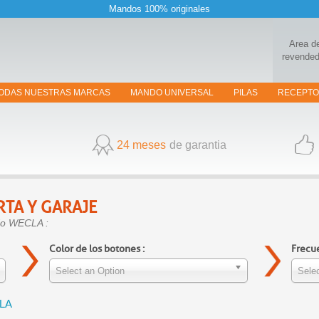
Mandos 100% originales
Area d
revended
ODAS NUESTRAS MARCAS
MANDO UNIVERSAL
PILAS
RECEPT
24 meses
de garantia
RTA Y GARAJE
ndo WECLA :
Color de los botones :
Frecue
Select an Option
Selec
CLA