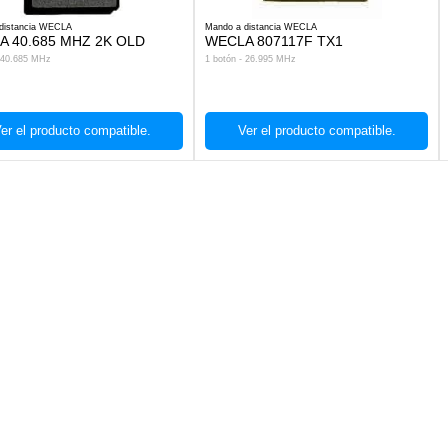
distancia WECLA
Mando a distancia WECLA
A 40.685 MHZ 2K OLD
WECLA 807117F TX1
- 40.685 MHz
1 botón - 26.995 MHz
er el producto compatible.
Ver el producto compatible.