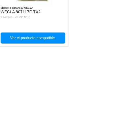
Mando a distancia WECLA
WECLA 807117F TX2
2 botones - 26.995 MHz
Ver el producto compatible.