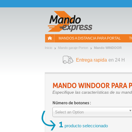
¡Permítenos presentarte nuestras cookies!
MANDOS A DISTANCIA PARA PORTAL
T
Inicio
Mando garaje-Porton
Mando WINDOOR
Entrega rapida
en 24 H
MANDO
WINDOOR
PARA P
Especifique las características de su m
Número de botones :
Select an Option
1
producto seleccionado