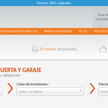
Mandos 100% originales
Area d
revended
ODAS NUESTRAS MARCAS
MANDO UNIVERSAL
PILAS
RECEPT
24 meses
de garantia
UERTA Y GARAJE
ando WINDOOR :
Color de los botones :
Frecue
Select an Option
Selec