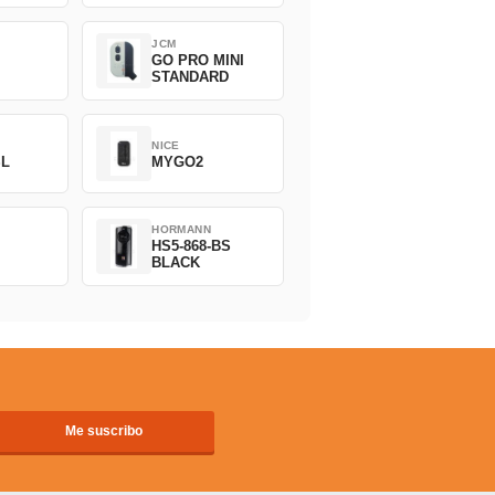
JCM
GO PRO MINI
STANDARD
NICE
SL
MYGO2
HORMANN
HS5-868-BS
BLACK