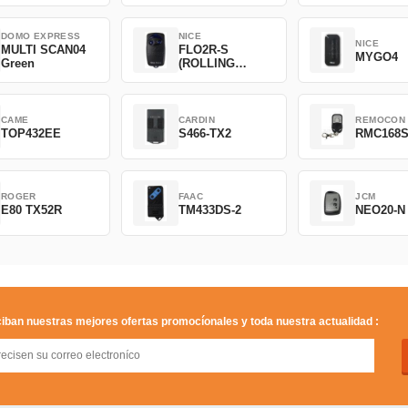
DOMO EXPRESS
NICE
NICE
MULTI SCAN04
FLO2R-S
MYGO4
Green
(ROLLING
CODE)
CAME
CARDIN
REMOCON
TOP432EE
S466-TX2
RMC168
ROGER
FAAC
JCM
E80 TX52R
TM433DS-2
NEO20-N
iban nuestras mejores ofertas promocíonales y toda nuestra actualidad :