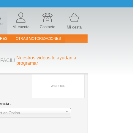
e
or
Mi cuenta
Contacto
Mi cesta
ORES
OTRAS MOTORIZACIONES
Nuestros videos te ayudan a
FACIL!
programar
WINDOOR
ncia :
t an Option