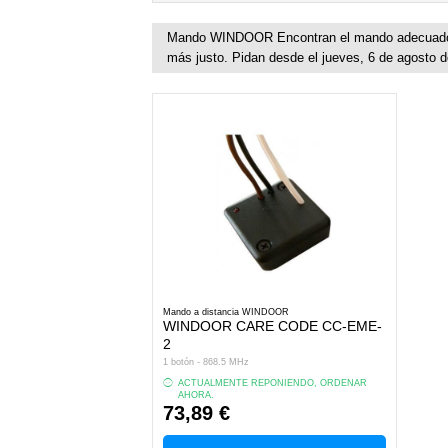
Mando WINDOOR Encontran el mando adecuado po
más justo. Pidan desde el jueves, 6 de agosto 
Mando a distancia WINDOOR
WINDOOR CARE CODE CC-EME-
2
1 botón - 868.5 MHz
ACTUALMENTE REPONIENDO, ORDENAR
AHORA.
73,89 €