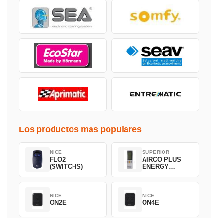
Los productos mas populares
NICE
SUPERIOR
FLO2
AIRCO PLUS
(SWITCHS)
ENERGY
SAVING
NICE
NICE
ON2E
ON4E