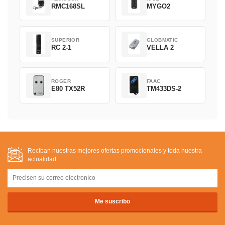
RMC168SL
MYGO2
SUPERIOR
GLOBMATIC
RC 2-1
VELLA 2
ROGER
FAAC
E80 TX52R
TM433DS-2
Reciban nuestras mejores ofertas promocíonales y toda nuestra
actualidad :