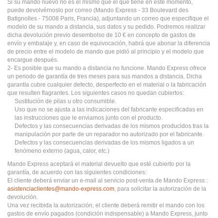
Si su mando nuevo no es el mismo que el que tiene en este momento,
puede devolvérnoslo por correo (Mando Express - 33 Boulevard des
Batignolles - 75008 Paris, Francia), adjuntando un correo que especifique el
modelo de su mando a distancia, sus datos y su pedido. Podremos realizar
dicha devolución previo desembolso de 10 € en concepto de gastos de
envío y embalaje y, en caso de equivocación, habrá que abonar la diferencia
de precio entre el modelo de mando que pidió al principio y el modelo que
encargue después.
2- Es posible que su mando a distancia no funcione. Mando Express ofrece
un periodo de garantía de tres meses para sus mandos a distancia. Dicha
garantía cubre cualquier defecto, desperfecto en el material o la fabricación
que resulten flagrantes. Los siguientes casos no quedan cubiertos:
Sustitución de pilas u otro consumible.
Uso que no se ajusta a las indicaciones del fabricante especificadas en
las instrucciones que le enviamos junto con el producto.
Defectos y las consecuencias derivadas de los mismos producidos tras la
manipulación por parte de un reparador no autorizado por el fabricante.
Defectos y las consecuencias derivadas de los mismos ligados a un
fenómeno externo (agua, calor, etc.)
Mando Express aceptará el material devuelto que esté cubierto por la
garantía, de acuerdo con las siguientes condiciones:
El cliente deberá enviar un e-mail al servicio post-venta de Mando Express :
asistenciaclientes@mando-express.com
, para solicitar la autorización de la
devolución.
Una vez recibida la autorización, el cliente deberá remitir el mando con los
gastos de envío pagados (condición indispensable) a Mando Express, junto