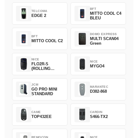
BFT
TELCOMA
MITTO COOL C4
EDGE 2
BLEU
DOMO EXPRESS
BFT
MULTI SCAN04
MITTO COOL C2
Green
NICE
NICE
FLO2R-S
MYGO4
(ROLLING
CODE)
JCM
MARANTEC
GO PRO MINI
D382-868
STANDARD
CAME
CARDIN
TOP432EE
S466-TX2
REMOCON
NICE