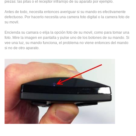
piezas: las pilas o el receptor infrarrojo de su aparato por ejemplo.
Antes de todo, necesita entonces averiguar si su mando es efectivamente
defectuoso. Por hacerlo necesita una camera foto digital o la camera foto de
su movil.
Encienda su camara o elija la opción foto de su movil, como para tomar una
foto. Mire la imagen en pantalla y pulse uno de los botones de su mando. Si
vee una luz, su mando funciona, el problema no viene entonces del mando
si no de otro aparato.