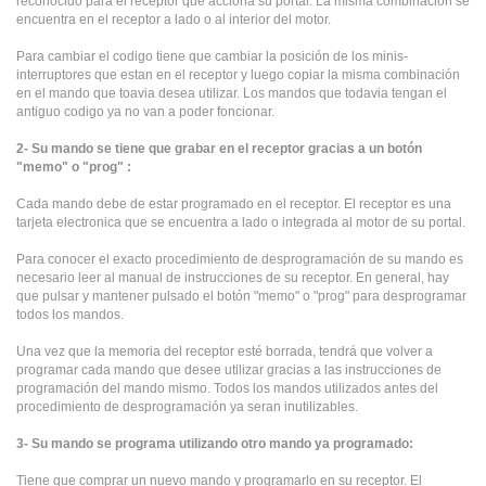
reconocido para el receptor que acciona su portal. La misma combinación se
encuentra en el receptor a lado o al interior del motor.
Para cambiar el codigo tiene que cambiar la posición de los minis-
interruptores que estan en el receptor y luego copiar la misma combinación
en el mando que toavia desea utilizar. Los mandos que todavia tengan el
antiguo codigo ya no van a poder foncionar.
2- Su mando se tiene que grabar en el receptor gracias a un botón
"memo" o "prog" :
Cada mando debe de estar programado en el receptor. El receptor es una
tarjeta electronica que se encuentra a lado o integrada al motor de su portal.
Para conocer el exacto procedimiento de desprogramación de su mando es
necesario leer al manual de instrucciones de su receptor. En general, hay
que pulsar y mantener pulsado el botón "memo" o "prog" para desprogramar
todos los mandos.
Una vez que la memoria del receptor esté borrada, tendrá que volver a
programar cada mando que desee utilizar gracias a las instrucciones de
programación del mando mismo. Todos los mandos utilizados antes del
procedimiento de desprogramación ya seran inutilizables.
3- Su mando se programa utilizando otro mando ya programado:
Tiene que comprar un nuevo mando y programarlo en su receptor. El