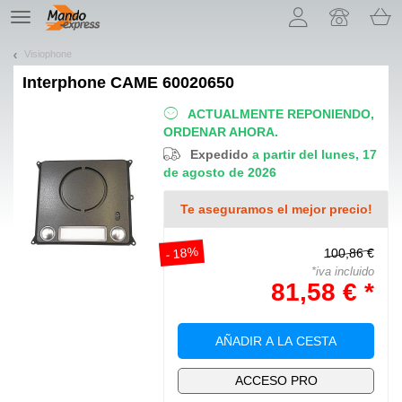
¡Permítenos presentarte nuestras cookies!
TE
navigation
Visiophone
Interphone
CAME 60020650
ACTUALMENTE REPONIENDO,
ORDENAR AHORA.
Expedido
a partir del lunes, 17
de agosto de 2026
Te aseguramos el mejor precio!
- 18%
100,86 €
*iva incluido
81,58 € *
AÑADIR A LA CESTA
ACCESO PRO