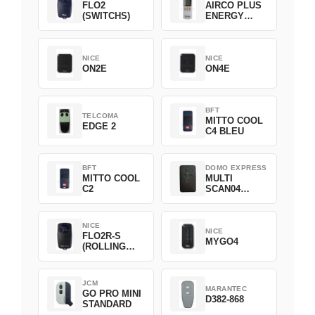
FLO2
AIRCO PLUS
(SWITCHS)
ENERGY
SAVING
NICE
NICE
ON2E
ON4E
BFT
TELCOMA
MITTO COOL
EDGE 2
C4 BLEU
BFT
DOMO EXPRESS
MITTO COOL
MULTI
C2
SCAN04
Green
NICE
NICE
FLO2R-S
MYGO4
(ROLLING
CODE)
JCM
MARANTEC
GO PRO MINI
D382-868
STANDARD