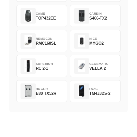
CAME
CARDIN
TOP432EE
S466-TX2
REMOCON
NICE
RMC168SL
MYGO2
SUPERIOR
GLOBMATIC
RC 2-1
VELLA 2
ROGER
FAAC
E80 TX52R
TM433DS-2