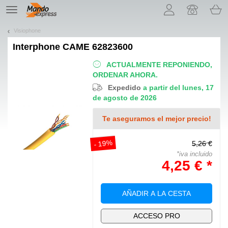
¡Permítenos presentarte nuestras cookies!
TE
navigation
Visiophone
Interphone
CAME 62823600
ACTUALMENTE REPONIENDO,
ORDENAR AHORA.
Expedido
a partir del lunes, 17
de agosto de 2026
Te aseguramos el mejor precio!
- 19%
5,26 €
*iva incluido
4,25 € *
AÑADIR A LA CESTA
ACCESO PRO