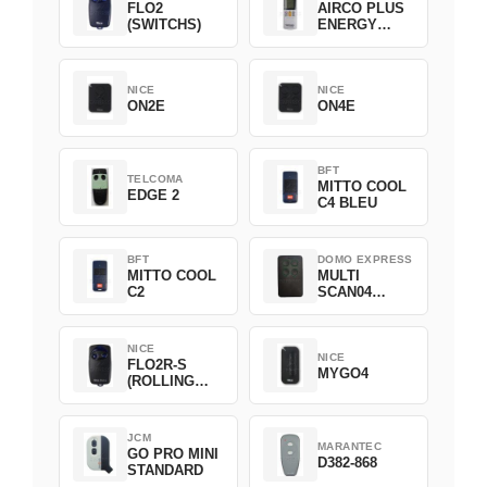
FLO2
AIRCO PLUS
(SWITCHS)
ENERGY
SAVING
NICE
NICE
ON2E
ON4E
BFT
TELCOMA
MITTO COOL
EDGE 2
C4 BLEU
BFT
DOMO EXPRESS
MITTO COOL
MULTI
C2
SCAN04
Green
NICE
NICE
FLO2R-S
MYGO4
(ROLLING
CODE)
JCM
MARANTEC
GO PRO MINI
D382-868
STANDARD