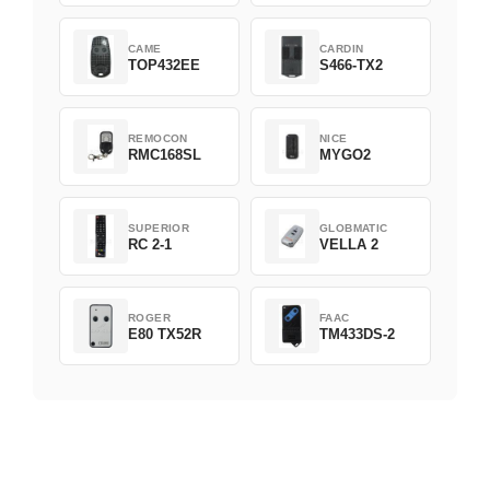
CAME
CARDIN
TOP432EE
S466-TX2
REMOCON
NICE
RMC168SL
MYGO2
SUPERIOR
GLOBMATIC
RC 2-1
VELLA 2
ROGER
FAAC
E80 TX52R
TM433DS-2