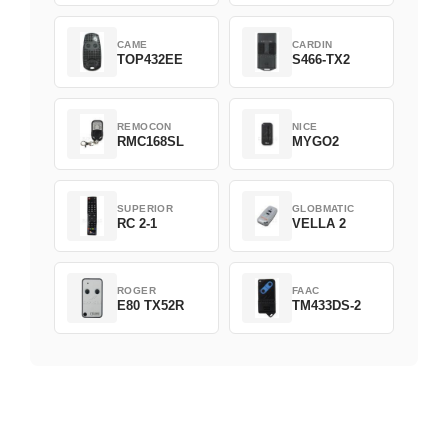
CAME
CARDIN
TOP432EE
S466-TX2
REMOCON
NICE
RMC168SL
MYGO2
SUPERIOR
GLOBMATIC
RC 2-1
VELLA 2
ROGER
FAAC
E80 TX52R
TM433DS-2