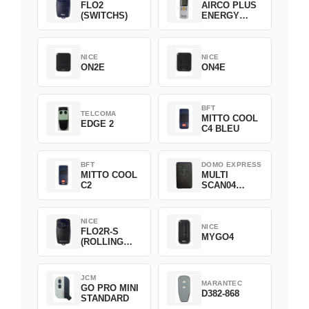
FLO2
AIRCO PLUS
(SWITCHS)
ENERGY
SAVING
NICE
NICE
ON2E
ON4E
BFT
TELCOMA
MITTO COOL
EDGE 2
C4 BLEU
BFT
DOMO EXPRESS
MITTO COOL
MULTI
C2
SCAN04
Green
NICE
NICE
FLO2R-S
MYGO4
(ROLLING
CODE)
JCM
MARANTEC
GO PRO MINI
D382-868
STANDARD