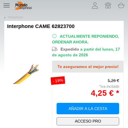
¡Permítenos presentarte nuestras cookies!
TE
navigation
Visiophone
Interphone
CAME 62823700
ACTUALMENTE REPONIENDO,
ORDENAR AHORA.
Expedido
a partir del lunes, 17
de agosto de 2026
Te aseguramos el mejor precio!
- 19%
5,26 €
*iva incluido
4,25 € *
AÑADIR A LA CESTA
ACCESO PRO