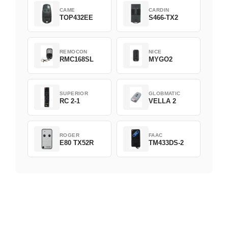
CAME
CARDIN
TOP432EE
S466-TX2
REMOCON
NICE
RMC168SL
MYGO2
SUPERIOR
GLOBMATIC
RC 2-1
VELLA 2
ROGER
FAAC
E80 TX52R
TM433DS-2