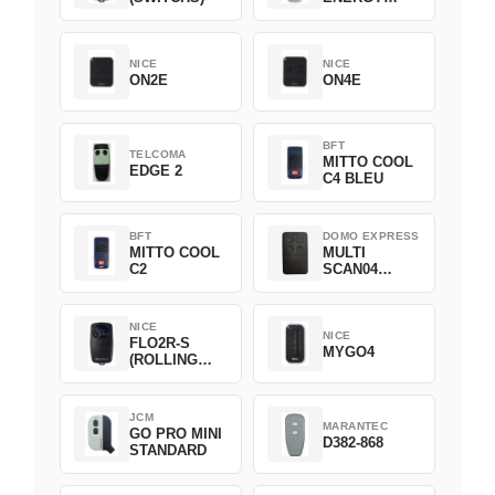
SAVING
NICE
NICE
ON2E
ON4E
BFT
TELCOMA
MITTO COOL
EDGE 2
C4 BLEU
BFT
DOMO EXPRESS
MITTO COOL
MULTI
C2
SCAN04
Green
NICE
NICE
FLO2R-S
MYGO4
(ROLLING
CODE)
JCM
MARANTEC
GO PRO MINI
D382-868
STANDARD