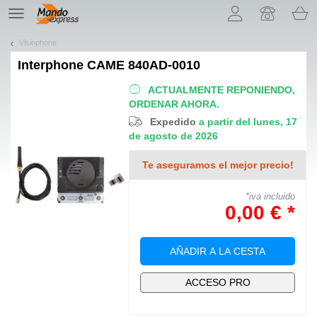
¡Permítenos presentarte nuestras cookies!
TE
navigation
Visiophone
Interphone
CAME 840AD-0010
ACTUALMENTE REPONIENDO,
ORDENAR AHORA.
Expedido
a partir del lunes, 17
de agosto de 2026
Te aseguramos el mejor precio!
*iva incluido
0,00 € *
AÑADIR A LA CESTA
ACCESO PRO