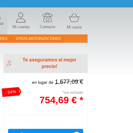
e
or
Mi cuenta
Contacto
Mi cesta
ORES
OTRAS MOTORIZACIONES
Te aseguramos el mejor
precio!
1.677,09 €
en lugar de
- 54%
*iva incluido
754,69 € *