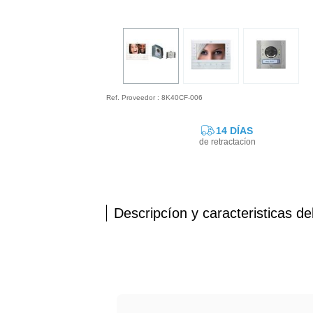
Ref. Proveedor : 8K40CF-006
14 DÍAS
de retractacíon
Descripcíon y caracteristicas de