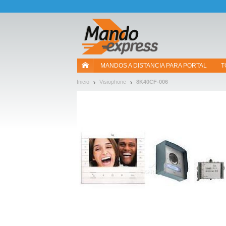
¡Permítenos presentarte nuestras cookies!
MANDOS A DISTANCIA PARA PORTAL
T
Inicio
Visiophone
8K40CF-006