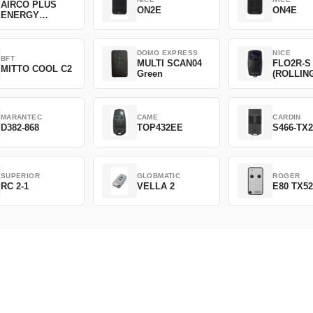
AIRCO PLUS
ON2E
ON4E
ENERGY
SAVING
DOMO EXPRESS
NICE
BFT
MULTI SCAN04
FLO2R-S
MITTO COOL C2
Green
(ROLLIN
CODE)
MARANTEC
CAME
CARDIN
D382-868
TOP432EE
S466-TX
SUPERIOR
GLOBMATIC
ROGER
RC 2-1
VELLA 2
E80 TX5