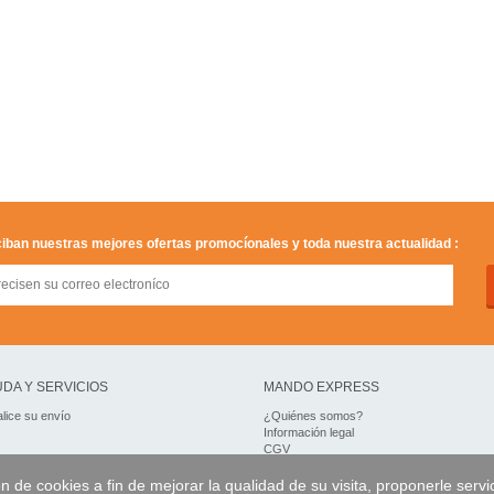
iban nuestras mejores ofertas promocíonales y toda nuestra actualidad :
DA Y SERVICIOS
MANDO EXPRESS
lice su envío
¿Quiénes somos?
Información legal
CGV
Datos personales
Acceso profesionales
on de cookies a fin de mejorar la qualidad de su visita, proponerle servi