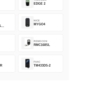
EDGE 2
NICE
MYGO4
G
REMOCON
2
RMC168SL
FAAC
2R
TM433DS-2