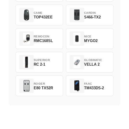
CAME
CARDIN
TOP432EE
S466-TX2
REMOCON
NICE
RMC168SL
MYGO2
SUPERIOR
GLOBMATIC
RC 2-1
VELLA 2
ROGER
FAAC
E80 TX52R
TM433DS-2