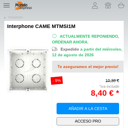
¡Permítenos presentarte nuestras cookies!
TE
navigation
Visiophone
Interphone
CAME MTMSI1M
ACTUALMENTE REPONIENDO,
ORDENAR AHORA.
Expedido
a partir del miércoles,
12 de agosto de 2026
Te aseguramos el mejor precio!
- 9%
10,38 €
*iva incluido
8,40 € *
AÑADIR A LA CESTA
ACCESO PRO