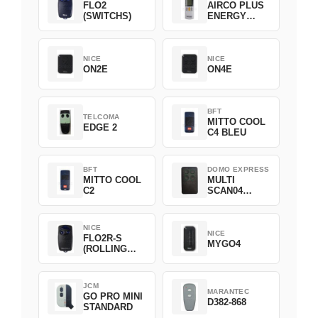
FLO2
AIRCO PLUS
(SWITCHS)
ENERGY
SAVING
NICE
NICE
ON2E
ON4E
BFT
TELCOMA
MITTO COOL
EDGE 2
C4 BLEU
BFT
DOMO EXPRESS
MITTO COOL
MULTI
C2
SCAN04
Green
NICE
NICE
FLO2R-S
MYGO4
(ROLLING
CODE)
JCM
MARANTEC
GO PRO MINI
D382-868
STANDARD