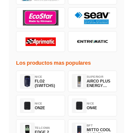
Los productos mas populares
NICE
SUPERIOR
FLO2
AIRCO PLUS
(SWITCHS)
ENERGY
SAVING
NICE
NICE
ON2E
ON4E
BFT
TELCOMA
MITTO COOL
EDGE 2