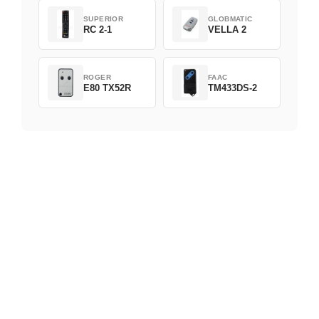
SUPERIOR
GLOBMATIC
RC 2-1
VELLA 2
ROGER
FAAC
E80 TX52R
TM433DS-2