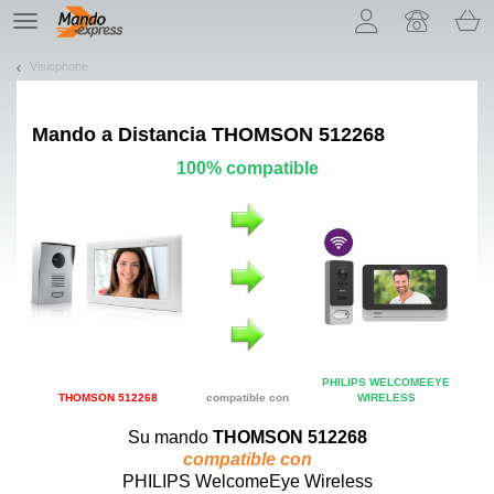
¡Permítenos presentarte nuestras cookies!
TE
navigation
Visiophone
Mando a Distancia
THOMSON 512268
100% compatible
PHILIPS WELCOMEEYE
THOMSON 512268
compatible con
WIRELESS
Su mando
THOMSON 512268
compatible con
PHILIPS WelcomeEye Wireless