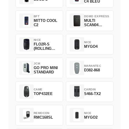
C4 BLEU
BFT
DOMO EXPRESS
MITTO COOL
MULTI
C2
SCAN04
Green
NICE
NICE
FLO2R-S
MYGO4
(ROLLING
CODE)
JCM
MARANTEC
GO PRO MINI
D382-868
STANDARD
CAME
CARDIN
TOP432EE
S466-TX2
REMOCON
NICE
RMC168SL
MYGO2