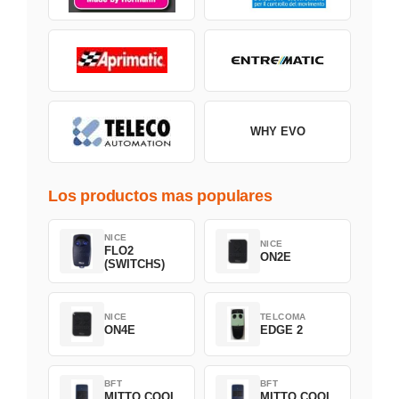
WHY EVO
Los productos mas populares
NICE
NICE
FLO2
ON2E
(SWITCHS)
NICE
TELCOMA
ON4E
EDGE 2
BFT
BFT
MITTO COOL
MITTO COOL