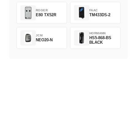
ROGER
FAAC
E80 TX52R
TM433DS-2
HORMANN
JCM
HS5-868-BS
NEO20-N
BLACK