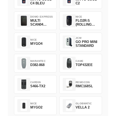
C4 BLEU
C2
DOMO EXPRESS
NICE
MULTI
FLO2R-S
SCAN04
(ROLLING
Green
CODE)
JCM
NICE
GO PRO MINI
MYGO4
STANDARD
MARANTEC
CAME
D382-868
TOP432EE
CARDIN
REMOCON
S466-TX2
RMC168SL
NICE
GLOBMATIC
MYGO2
VELLA 2