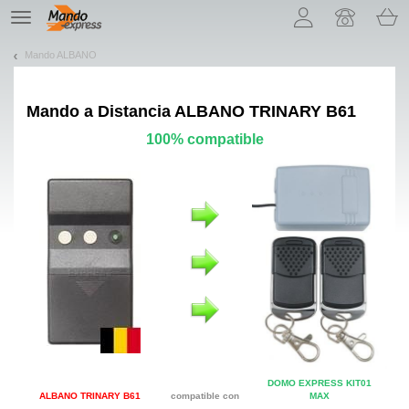
¡Permítenos presentarte nuestras cookies!
TE
navigation
Mando ALBANO
Mando a Distancia
ALBANO TRINARY B61
100% compatible
DOMO EXPRESS KIT01
ALBANO TRINARY B61
compatible con
MAX